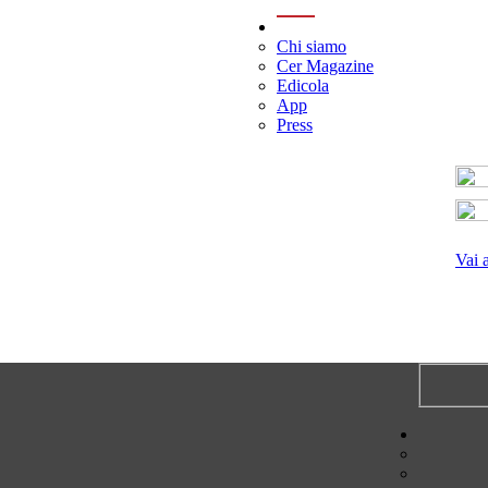
menu
Chi siamo
Cer Magazine
Edicola
App
Press
Vai 