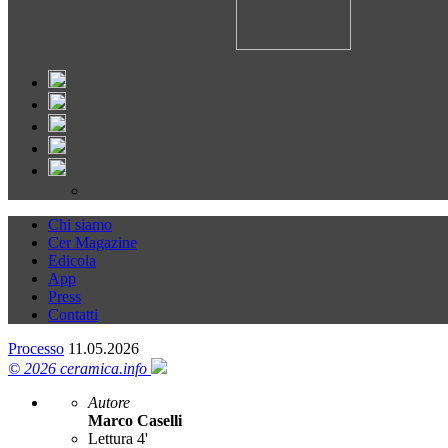
Chi siamo
Cer Magazine
Edicola
App
Press
Contatti
Processo
11.05.2026
© 2026 ceramica.info
Autore
Marco Caselli
Lettura 4'