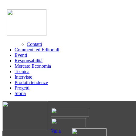
Contatti
Commenti ed Editoriali
Eventi
Responsabilità
Mercato Economia
Tecnica
Interviste
Prodotti tendenze
Progetti
Storia
Vai a