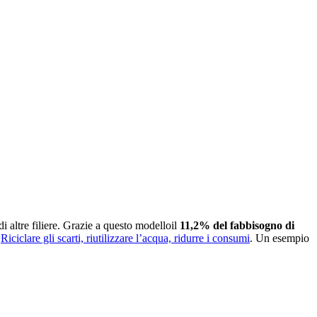
i altre filiere. Grazie a questo modelloil
11,2% del fabbisogno di
o
Riciclare gli scarti, riutilizzare l’acqua, ridurre i consumi
. Un esempio