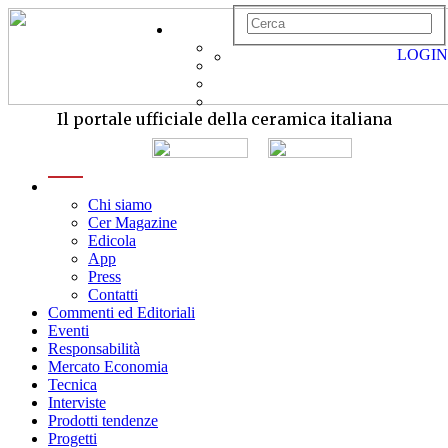
LOGIN
Il portale ufficiale della ceramica italiana
menu
Chi siamo
Cer Magazine
Edicola
App
Press
Contatti
Commenti ed Editoriali
Eventi
Responsabilità
Mercato Economia
Tecnica
Interviste
Prodotti tendenze
Progetti