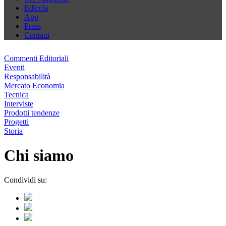
Edicola
App
Press
Contatti
Commenti Editoriali
Eventi
Responsabilità
Mercato Economia
Tecnica
Interviste
Prodotti tendenze
Progetti
Storia
Chi siamo
Condividi su: