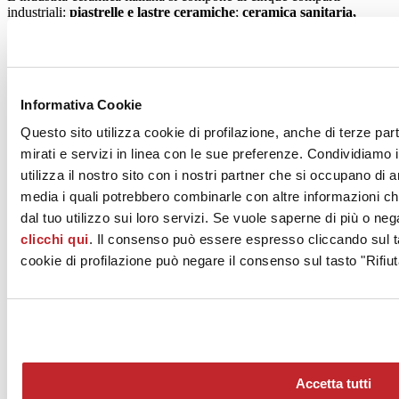
industriali:
piastrelle e lastre ceramiche
;
ceramica sanitaria,
stoviglie, laterizi
e
materiali refrattari.
Ceramics of Italy
è il marchio che – oltre a caratterizzare tutti gli
eventi promozionali dell’industria ceramica italiana, sia nel nostro
paese che sui mercati di tutto il mondo – viene concesso in licenza
Informativa Cookie
d’uso alle aziende ceramiche associate a
Confindustria Ceramica
nel rispetto di uno specifico iter autorizzativo. Su base volontaria,
Questo sito utilizza cookie di profilazione, anche di terze par
solo le aziende associate hanno la possibilità di richiedere la licenza
mirati e servizi in linea con le sue preferenze. Condividiamo i
d’uso del marchio
Ceramics of Italy
, previa firma di un contratto che
ne disciplina caratteristiche ed operatività: il marchio è applicato
utilizza il nostro sito con i nostri partner che si occupano di a
rigorosamente a prodotti di origine italiana, conferendo di per sé
media i quali potrebbero combinarle con altre informazioni ch
valore intrinseco in termini di design, sostenibilità ed appeal per il
dal tuo utilizzo sui loro servizi. Se vuole saperne di più o neg
mercato.
clicchi qui
. Il consenso può essere espresso cliccando sul ta
cookie di profilazione può negare il consenso sul tasto "Rifiut
Accetta tutti