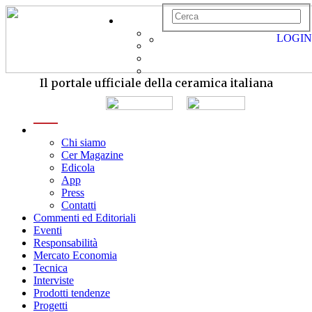
LOGIN
Il portale ufficiale della ceramica italiana
menu
Chi siamo
Cer Magazine
Edicola
App
Press
Contatti
Commenti ed Editoriali
Eventi
Responsabilità
Mercato Economia
Tecnica
Interviste
Prodotti tendenze
Progetti