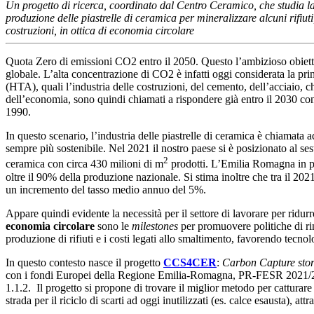
Un progetto di ricerca, coordinato dal Centro Ceramico, che studia la 
produzione delle piastrelle di ceramica per mineralizzare alcuni rifiut
costruzioni, in ottica di economia circolare
Quota Zero
di emissioni CO2 entro il 2050. Questo l’ambizioso obiett
globale. L’alta concentrazione di CO2 è infatti oggi considerata la prin
(HTA), quali l’industria delle costruzioni, del cemento, dell’acciaio, c
dell’economia, sono quindi chiamati a rispondere già entro il 2030 con
1990.
In questo scenario, l’industria delle piastrelle di ceramica è chiamata 
sempre più sostenibile. Nel 2021 il nostro paese si è posizionato al sest
2
ceramica con circa 430 milioni di m
prodotti. L’Emilia Romagna in pa
oltre il 90% della produzione nazionale. Si stima inoltre che tra il 20
un incremento del tasso medio annuo del 5%.
Appare quindi evidente la necessità per il settore di lavorare per ridu
economia circolare
sono le
milestones
per promuovere politiche di ri
produzione di rifiuti e i costi legati allo smaltimento, favorendo tecnolo
In questo contesto nasce il progetto
CCS4CER
:
Carbon
Capture
sto
con i fondi Europei della Regione Emilia-Romagna, PR-FESR 2021/20
1.1.2. Il progetto si propone di trovare il miglior metodo per catturar
strada per il riciclo di scarti ad oggi inutilizzati (es. calce esausta), at