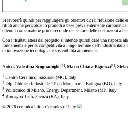
Si lavorerà quindi per raggiungere gli obiettivi di: (I) riduzione delle 
rifiuti anche pericolosi in prodotti a base prevalentemente carbonatica
ottenuti come materie prime seconde nel settore delle costruzioni a ba
Con i risultati attesi dal progetto si intende quindi dare una risposta al
fondamentale per la competitività a lungo termine dell’industria itali
di innovazione tecnologica e sostenibilità ambientale.
(1)
(1)
Autori:
Valentina Scognamiglio
,
Maria Chiara Bignozzi
,
Stefa
1
Centro Ceramico, Sassuolo (MO), Italy
2
Dip. Chimica Industriale “Toso Montanari”, Bologna (BO), Italy
3
Politecnico di Milano, Energy Department, Milano (MI), Italy
4
Romagna Tech, Faenza (RA), Italy
© 2026 ceramica.info - Ceramics of Italy
Archivio >
< Articolo precedente