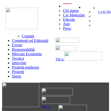
menu
Chi siamo
LOGIN
Cer Magazine
Edicola
App
Press
Contatti
Commenti ed Editoriali
Eventi
Responsabilità
Mercato Economia
Tecnica
Vai a
Interviste
Prodotti tendenze
Progetti
Storia
Vai a