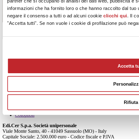
partner che si occupano di analisi dei dati web, pubblicità e 
informazioni che ha fornito loro o che hanno raccolto dal tuo u
negare il consenso a tutti o ad alcuni cookie
clicchi qui
. Il 
"Accetta tutti". Se non vuole i cookie di profilazione può negar
Vai al sommario
Accetta tu
Personalizz
Chi siamo
Mog 231/01
Privacy
Rifiuta
Cookie Policy
Credits
Colophon
Edi.Cer S.p.a. Società unipersonale
Viale Monte Santo, 40 - 41049 Sassuolo (MO) - Italy
Capitale Sociale: 2.500.000 euro - Codice fiscale e P.IVA