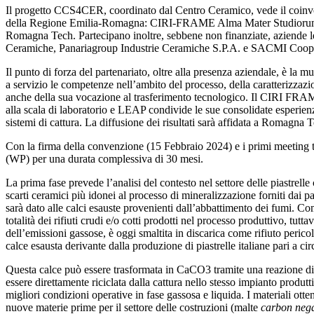
Il progetto CCS4CER, coordinato dal Centro Ceramico, vede il coinvo
della Regione Emilia-Romagna: CIRI-FRAME Alma Mater Studiorum U
Romagna Tech. Partecipano inoltre, sebbene non finanziate, aziende 
Ceramiche, Panariagroup Industrie Ceramiche S.P.A. e SACMI Coope
Il punto di forza del partenariato, oltre alla presenza aziendale, è la m
a servizio le competenze nell’ambito del processo, della caratterizzazion
anche della sua vocazione al trasferimento tecnologico. Il CIRI FRAM
alla scala di laboratorio e LEAP condivide le sue consolidate esperien
sistemi di cattura. La diffusione dei risultati sarà affidata a Romagna 
Con la firma della convenzione (15 Febbraio 2024) e i primi meeting tra
(WP) per una durata complessiva di 30 mesi.
La prima fase prevede l’analisi del contesto nel settore delle piastrell
scarti ceramici più idonei al processo di mineralizzazione forniti dai pa
sarà dato alle calci esauste provenienti dall’abbattimento dei fumi. Com
totalità dei rifiuti crudi e/o cotti prodotti nel processo produttivo, tutt
dell’emissioni gassose, è oggi smaltita in discarica come rifiuto pericol
calce esausta derivante dalla produzione di piastrelle italiane pari a ci
Questa calce può essere trasformata in CaCO3 tramite una reazione di
essere direttamente riciclata dalla cattura nello stesso impianto produt
migliori condizioni operative in fase gassosa e liquida. I materiali 
nuove materie prime per il settore delle costruzioni (malte
carbon neg