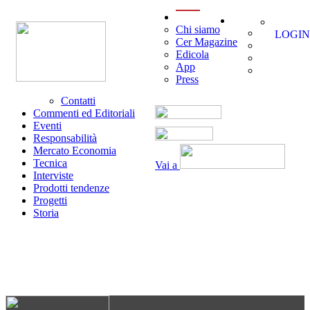
menu
Chi siamo
LOGIN
Cer Magazine
Edicola
App
Press
Contatti
Commenti ed Editoriali
Eventi
Responsabilità
Mercato Economia
Tecnica
Vai a
Interviste
Prodotti tendenze
Progetti
Storia