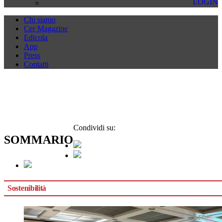
LOGIN
Chi siamo
Cer Magazine
Edicola
App
Press
Contatti
Condividi su:
SOMMARIO
Sostenibilità