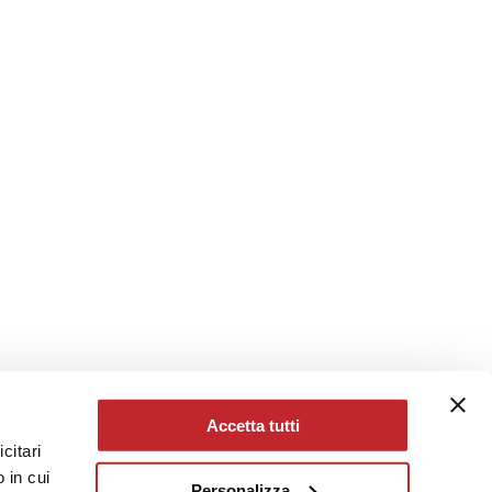
Accetta tutti
citari
 in cui
Personalizza