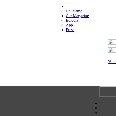
menu
Chi siamo
Cer Magazine
Edicola
App
Press
Vai 