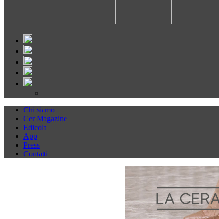
Chi siamo
Cer Magazine
Edicola
App
Press
Contatti