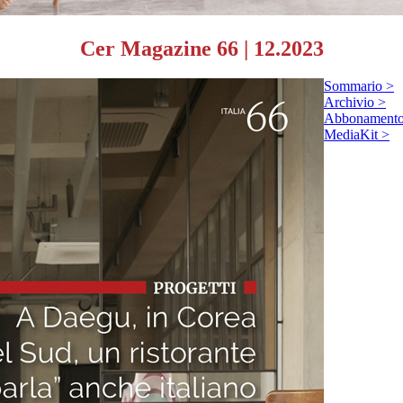
Cer Magazine 66
|
12.2023
Sommario >
Archivio >
Abbonamento 
MediaKit >