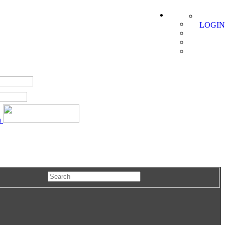
LOGIN
a