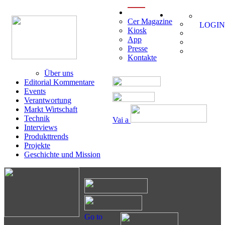
menu
Cer Magazine
LOGIN
Kiosk
App
Presse
Kontakte
Über uns
Editorial Kommentare
Events
Verantwortung
Markt Wirtschaft
Technik
Vai a
Interviews
Produkttrends
Projekte
Geschichte und Mission
Go to