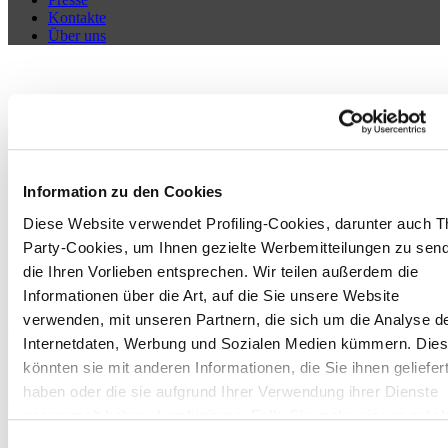
Kontakte
Über uns
Kostenloses Abonnement des
Cer Magazine
Information zu den Cookies
Diese Website verwendet Profiling-Cookies, darunter auch Th
Möchten Sie Cer Magazine, das digitale Magazin der italienischen
Keramikindustrie, monatlich per E-Mail erhalten?
Party-Cookies, um Ihnen gezielte Werbemitteilungen zu sen
die Ihren Vorlieben entsprechen. Wir teilen außerdem die
Füllen Sie die nachstehenden Felder aus und geben Sie Ihre
Zustimmung zur Verarbeitung Ihrer persönlichen Daten.
Informationen über die Art, auf die Sie unsere Website
Sie erhalten mit jeder Ausgabe des Magazins eine Vorschau auf die
verwenden, mit unseren Partnern, die sich um die Analyse d
aktuellsten Nachrichten der italienischen Keramikindustrie.
Internetdaten, Werbung und Sozialen Medien kümmern. Die
Die Angabe der Daten ist freiwillig, die als „obligatorisch“ (*)
könnten sie mit anderen Informationen, die Sie ihnen geliefer
gekennzeichneten Daten sind jedoch für die Verfolgung des
haben oder die sie aufgrund Ihrer Verwendung ihrer Dienste
angegebenen Zwecks erforderlich.
gesammelt haben, kombinieren. Falls Sie mehr wissen möch
Benutzername
oder Ihre Zustimmung zu allen oder einigen Cookies verweig