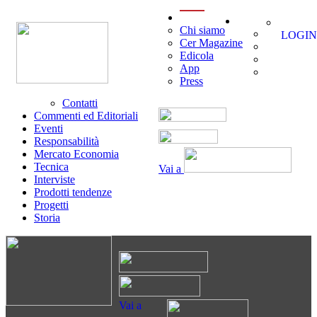
menu
Chi siamo
LOGIN
Cer Magazine
Edicola
App
Press
Contatti
Commenti ed Editoriali
Eventi
Responsabilità
Mercato Economia
Tecnica
Vai a
Interviste
Prodotti tendenze
Progetti
Storia
Vai a