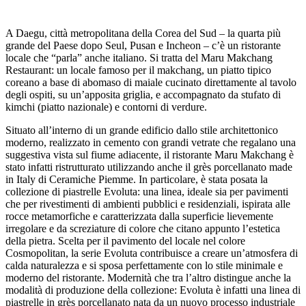
A Daegu, città metropolitana della Corea del Sud – la quarta più
grande del Paese dopo Seul, Pusan e Incheon – c’è un ristorante
locale che “parla” anche italiano. Si tratta del Maru Makchang
Restaurant: un locale famoso per il makchang, un piatto tipico
coreano a base di abomaso di maiale cucinato direttamente al tavolo
degli ospiti, su un’apposita griglia, e accompagnato da stufato di
kimchi (piatto nazionale) e contorni di verdure.
Situato all’interno di un grande edificio dallo stile architettonico
moderno, realizzato in cemento con grandi vetrate che regalano una
suggestiva vista sul fiume adiacente, il ristorante Maru Makchang è
stato infatti ristrutturato utilizzando anche il grès porcellanato made
in Italy di Ceramiche Piemme. In particolare, è stata posata la
collezione di piastrelle Evoluta: una linea, ideale sia per pavimenti
che per rivestimenti di ambienti pubblici e residenziali, ispirata alle
rocce metamorfiche e caratterizzata dalla superficie lievemente
irregolare e da screziature di colore che citano appunto l’estetica
della pietra. Scelta per il pavimento del locale nel colore
Cosmopolitan, la serie Evoluta contribuisce a creare un’atmosfera di
calda naturalezza e si sposa perfettamente con lo stile minimale e
moderno del ristorante. Modernità che tra l’altro distingue anche la
modalità di produzione della collezione: Evoluta è infatti una linea di
piastrelle in grès porcellanato nata da un nuovo processo industriale