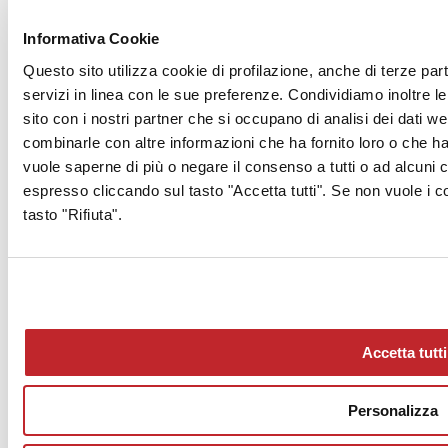
Informativa Cookie
Vai al sommar
Questo sito utilizza cookie di profilazione, anche di terze part
Superfici Ceramiche
servizi in linea con le sue preferenze. Condividiamo inoltre le 
Piemme
grès porcellanato
sito con i nostri partner che si occupano di analisi dei dati w
Evoluta
combinarle con altre informazioni che ha fornito loro o che han
Cosmopolitan
vuole saperne di più o negare il consenso a tutti o ad alcuni
60x120 - 9,5 mm
Certificazioni
espresso cliccando sul tasto "Accetta tutti". Se non vuole i c
ISO 9001, ISO 14001, LEED
tasto "Rifiuta".
Altre info sul prodotto >
vai al catalogo
Accetta tutti
Personalizza
Chi siamo
Mog 231/01