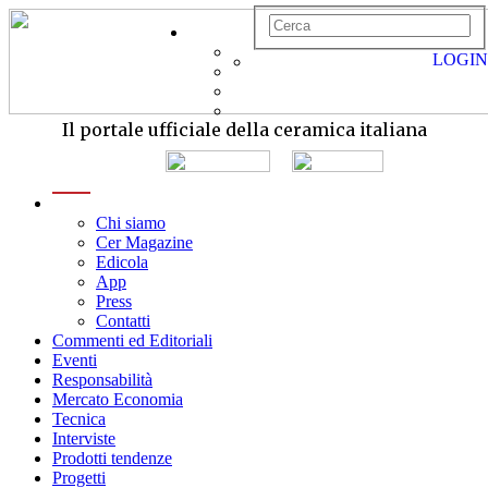
LOGIN
Il portale ufficiale della ceramica italiana
menu
Chi siamo
Cer Magazine
Edicola
App
Press
Contatti
Commenti ed Editoriali
Eventi
Responsabilità
Mercato Economia
Tecnica
Interviste
Prodotti tendenze
Progetti