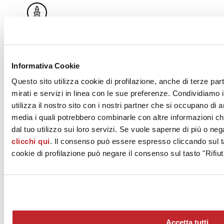
Progettisti
Informativa Cookie
La ceramica per gli involucri
Questo sito utilizza cookie di profilazione, anche di terze par
mirati e servizi in linea con le sue preferenze. Condividiamo i
architettonici
utilizza il nostro sito con i nostri partner che si occupano di a
media i quali potrebbero combinarle con altre informazioni ch
Dalle più tradizionali e affermate applicazioni di facciata con finiture
dal tuo utilizzo sui loro servizi. Se vuole saperne di più o neg
esterne verticali, fino alle più recenti soluzioni tecnologiche
clicchi qui
. Il consenso può essere espresso cliccando sul ta
ventilate, la ceramica ha dimostrato di saper rispondere in maniera
efficace alla domanda proveniente dal mondo della progettazione,
cookie di profilazione può negare il consenso sul tasto "Rifiut
così come del cantiere.
Leggi tutto >
Accetta tutti