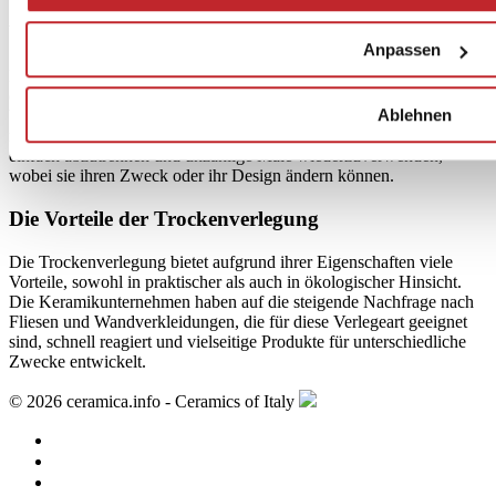
Wiederverwendung von Fliesen
Anpassen
Diese Verlegemethode ermöglicht eine schnelle Entfernung, ohne
dass der vorhandene Bodenbelag oder die Fliesen selbst
Ablehnen
beeinträchtigt werden. Questa modalità di Dank dieser Technik ist es
möglich, die Elemente, aus denen sich die Fassade zusammensetzt,
einfach abzutrennen und unzählige Male wiederzuverwenden,
wobei sie ihren Zweck oder ihr Design ändern können.
Die Vorteile der Trockenverlegung
Die Trockenverlegung bietet aufgrund ihrer Eigenschaften viele
Vorteile, sowohl in praktischer als auch in ökologischer Hinsicht.
Die Keramikunternehmen haben auf die steigende Nachfrage nach
Fliesen und Wandverkleidungen, die für diese Verlegeart geeignet
sind, schnell reagiert und vielseitige Produkte für unterschiedliche
Zwecke entwickelt.
© 2026 ceramica.info - Ceramics of Italy