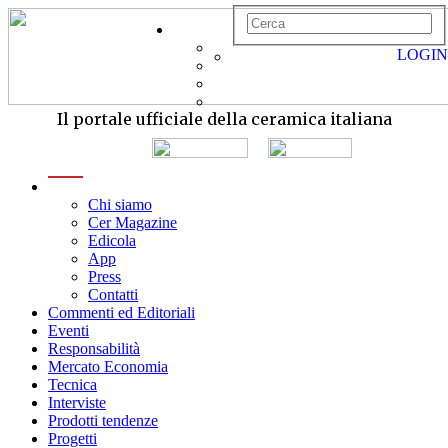
LOGIN
Il portale ufficiale della ceramica italiana
menu
Chi siamo
Cer Magazine
Edicola
App
Press
Contatti
Commenti ed Editoriali
Eventi
Responsabilità
Mercato Economia
Tecnica
Interviste
Prodotti tendenze
Progetti