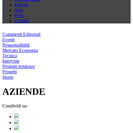
Edicola
App
Press
Contatti
Commenti Editoriali
Eventi
Responsabilità
Mercato Economia
Tecnica
Interviste
Prodotti tendenze
Progetti
Storia
AZIENDE
Condividi su: