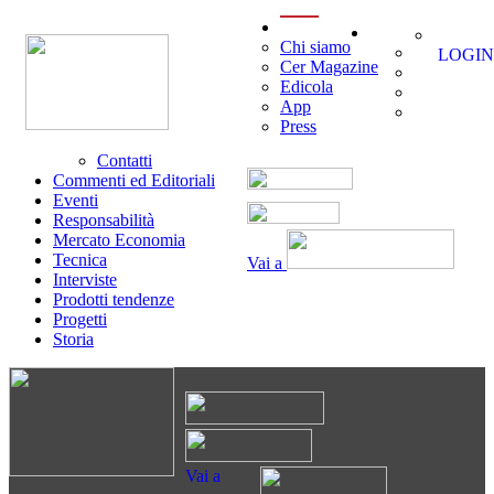
menu
Chi siamo
LOGIN
Cer Magazine
Edicola
App
Press
Contatti
Commenti ed Editoriali
Eventi
Responsabilità
Mercato Economia
Tecnica
Vai a
Interviste
Prodotti tendenze
Progetti
Storia
Vai a