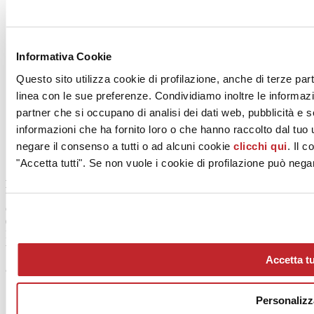
Informativa Cookie
Questo sito utilizza cookie di profilazione, anche di terze part
linea con le sue preferenze. Condividiamo inoltre le informazion
Chi siamo
Mog 231/01
partner che si occupano di analisi dei dati web, pubblicità e 
Privacy
informazioni che ha fornito loro o che hanno raccolto dal tuo u
Cookie Policy
negare il consenso a tutti o ad alcuni cookie
clicchi qui
. Il 
Credits
Colophon
"Accetta tutti". Se non vuole i cookie di profilazione può negar
Edi.Cer S.p.a. Società unipersonale
Viale Monte Santo, 40 - 41049 Sassuolo (MO) - Italy
Capitale Sociale: 2.500.000 euro - Codice fiscale e P.IVA
00853700367
Iscrizione al Registro delle Imprese: REA Modena 189678
tel. +39 0536 804585 - fax +39 0536 806510
Accetta tu
© Ceramica.info, All Rights Reserved.
Personalizz