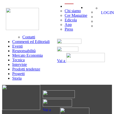
menu
Chi siamo
LOGIN
Cer Magazine
Edicola
App
Press
Contatti
Commenti ed Editoriali
Eventi
Responsabilità
Mercato Economia
Tecnica
Vai a
Interviste
Prodotti tendenze
Progetti
Storia
Vai a