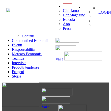
menu
Chi siamo
LOGIN
Cer Magazine
Edicola
App
Press
Contatti
Commenti ed Editoriali
Eventi
Responsabilità
Mercato Economia
Tecnica
Vai a
Interviste
Prodotti tendenze
Progetti
Storia
Vai a