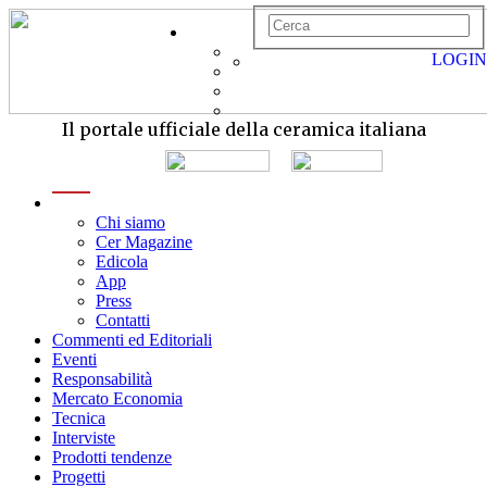
LOGIN
Il portale ufficiale della ceramica italiana
menu
Chi siamo
Cer Magazine
Edicola
App
Press
Contatti
Commenti ed Editoriali
Eventi
Responsabilità
Mercato Economia
Tecnica
Interviste
Prodotti tendenze
Progetti