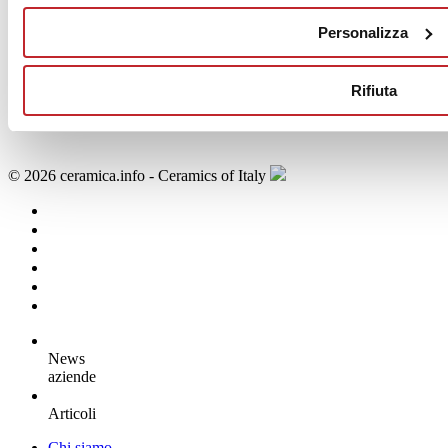
Una soluzione tecnologica
in linea con le più recenti innovazioni
Personalizza
di settore
che garantisce un aumento della resa produttiva e una
maggiore tetela dell’integrità fisica dei lavoratori
.
Rifiuta
© 2026 ceramica.info - Ceramics of Italy
News
aziende
Articoli
Chi siamo