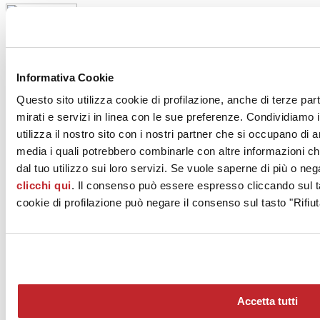
Informativa Cookie
Le aziende di Ceramica Italiana produttrici di sanitari
tutelano la
Questo sito utilizza cookie di profilazione, anche di terze par
salute dei dipendenti sul luogo di lavoro
.
mirati e servizi in linea con le sue preferenze. Condividiamo i
Alcune attività del settore comportano lo spostamento di carichi
utilizza il nostro sito con i nostri partner che si occupano di a
anche di notevole peso e volume.
media i quali potrebbero combinarle con altre informazioni ch
dal tuo utilizzo sui loro servizi. Se vuole saperne di più o neg
Negli stabilimenti produttivi di Civita Castellana
la
movimentazione manuale di carichi (stampi per lavabi e arredo
clicchi qui
. Il consenso può essere espresso cliccando sul ta
bagno) si sta progressivamente sostituendo con attrezzature
cookie di profilazione può negare il consenso sul tasto "Rifiut
automatizzate
.
Gli impianti sono dotati di riduttori di peso
che sollevano gli
stampi e li fanno ruotare fino a 360°.
L’operatore gode di un importante ausilio che consente un’infinita
gamma di
combinazioni e angoli di inclinazione
che sgravano il
peso nelle operazioni di:
colaggio,
vuotatura,
rassodamento
e
Accetta tutti
sformatura dei pezzi, r
iducendo al
minimo lo sforzo
fisico.