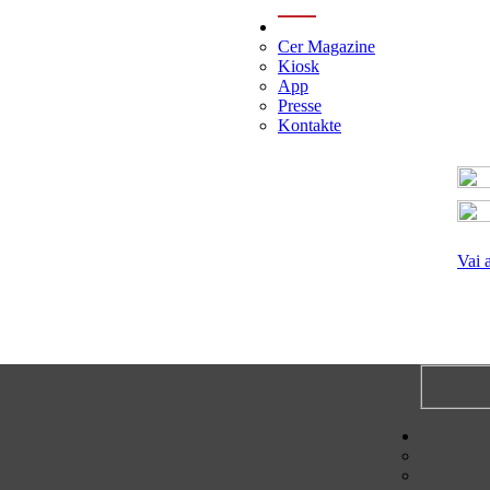
menu
Cer Magazine
Kiosk
App
Presse
Kontakte
Vai 