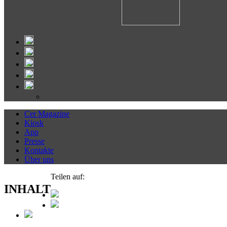
Cer Magazine
Kiosk
App
Presse
Kontakte
Über uns
Teilen auf:
INHALT