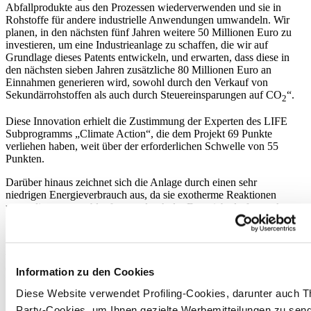
Abfallprodukte aus den Prozessen wiederverwenden und sie in
Rohstoffe für andere industrielle Anwendungen umwandeln. Wir
planen, in den nächsten fünf Jahren weitere 50 Millionen Euro zu
investieren, um eine Industrieanlage zu schaffen, die wir auf
Grundlage dieses Patents entwickeln, und erwarten, dass diese in
den nächsten sieben Jahren zusätzliche 80 Millionen Euro an
Einnahmen generieren wird, sowohl durch den Verkauf von
Sekundärrohstoffen als auch durch Steuereinsparungen auf CO
“.
2
Diese Innovation erhielt die Zustimmung der Experten des LIFE
Subprogramms „Climate Action“, die dem Projekt 69 Punkte
verliehen haben, weit über der erforderlichen Schwelle von 55
Punkten.
Darüber hinaus zeichnet sich die Anlage durch einen sehr
niedrigen Energieverbrauch aus, da sie exotherme Reaktionen
nutzt, die spontan ablaufen, wodurch der Energiebedarf gesenkt
und die Gesamteffizienz verbessert wird.
Die Italcer Gruppe, die voraussichtlich 2025 mit einem Umsatz
von etwa 380 Millionen Euro abschließen wird, ist seit jeher in
der Herausforderung der Dekarbonisierung des
Information zu den Cookies
Produktionsprozesses engagiert. Sie hat in die Entwicklung dieser
revolutionären Technologie zur Behandlung von Emissionen
Diese Website verwendet Profiling-Cookies, darunter auch Th
investiert und verfolgt ehrgeizige Nachhaltigkeitsziele mit
Party-Cookies, um Ihnen gezielte Werbemitteilungen zu sen