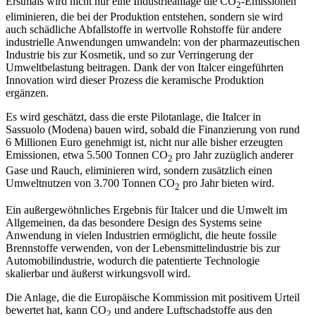
Erstmals wird nicht nur eine Industrieanlage die CO
-Emissionen
2
eliminieren, die bei der Produktion entstehen, sondern sie wird
auch schädliche Abfallstoffe in wertvolle Rohstoffe für andere
industrielle Anwendungen umwandeln: von der pharmazeutischen
Industrie bis zur Kosmetik, und so zur Verringerung der
Umweltbelastung beitragen. Dank der von Italcer eingeführten
Innovation wird dieser Prozess die keramische Produktion
ergänzen.
Es wird geschätzt, dass die erste Pilotanlage, die Italcer in
Sassuolo (Modena) bauen wird, sobald die Finanzierung von rund
6 Millionen Euro genehmigt ist, nicht nur alle bisher erzeugten
Emissionen, etwa 5.500 Tonnen CO
pro Jahr zuzüglich anderer
2
Gase und Rauch, eliminieren wird, sondern zusätzlich einen
Umweltnutzen von 3.700 Tonnen CO
pro Jahr bieten wird.
2
Ein außergewöhnliches Ergebnis für Italcer und die Umwelt im
Allgemeinen, da das besondere Design des Systems seine
Anwendung in vielen Industrien ermöglicht, die heute fossile
Brennstoffe verwenden, von der Lebensmittelindustrie bis zur
Automobilindustrie, wodurch die patentierte Technologie
skalierbar und äußerst wirkungsvoll wird.
Die Anlage, die die Europäische Kommission mit positivem Urteil
bewertet hat, kann CO
und andere Luftschadstoffe aus den
2