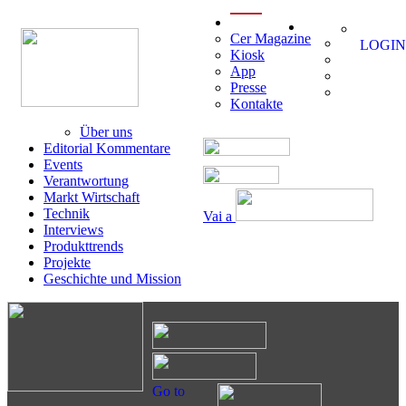
menu
Cer Magazine
LOGIN
Kiosk
App
Presse
Kontakte
Über uns
Editorial Kommentare
Events
Verantwortung
Markt Wirtschaft
Technik
Vai a
Interviews
Produkttrends
Projekte
Geschichte und Mission
Go to