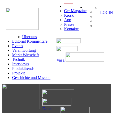
menu
Cer Magazine
LOGIN
Kiosk
App
Presse
Kontakte
Über uns
Editorial Kommentare
Events
Verantwortung
Markt Wirtschaft
Technik
Vai a
Interviews
Produkttrends
Projekte
Geschichte und Mission
Go to