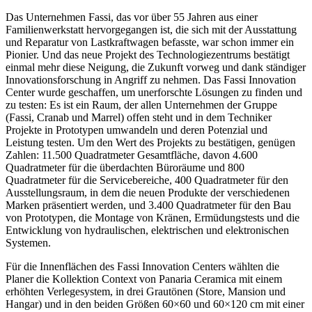
Das Unternehmen Fassi, das vor über 55 Jahren aus einer
Familienwerkstatt hervorgegangen ist, die sich mit der Ausstattung
und Reparatur von Lastkraftwagen befasste, war schon immer ein
Pionier. Und das neue Projekt des Technologiezentrums bestätigt
einmal mehr diese Neigung, die Zukunft vorweg und dank ständiger
Innovationsforschung in Angriff zu nehmen. Das Fassi Innovation
Center wurde geschaffen, um unerforschte Lösungen zu finden und
zu testen: Es ist ein Raum, der allen Unternehmen der Gruppe
(Fassi, Cranab und Marrel) offen steht und in dem Techniker
Projekte in Prototypen umwandeln und deren Potenzial und
Leistung testen. Um den Wert des Projekts zu bestätigen, genügen
Zahlen: 11.500 Quadratmeter Gesamtfläche, davon 4.600
Quadratmeter für die überdachten Büroräume und 800
Quadratmeter für die Servicebereiche, 400 Quadratmeter für den
Ausstellungsraum, in dem die neuen Produkte der verschiedenen
Marken präsentiert werden, und 3.400 Quadratmeter für den Bau
von Prototypen, die Montage von Kränen, Ermüdungstests und die
Entwicklung von hydraulischen, elektrischen und elektronischen
Systemen.
Für die Innenflächen des Fassi Innovation Centers wählten die
Planer die Kollektion Context von Panaria Ceramica mit einem
erhöhten Verlegesystem, in drei Grautönen (Store, Mansion und
Hangar) und in den beiden Größen 60×60 und 60×120 cm mit einer