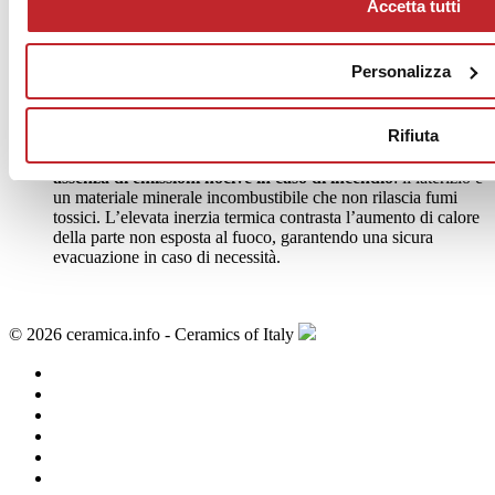
In particolare, è possibile evidenziare:
Accetta tutti
assenza di emissioni di polveri, fibre naturali e artificiali
assenza di emissioni di composti organici volatili e
Personalizza
semivolatili
, solitamente racchiusi nella definizione di VOC.
Il laterizio è infatti un materiale inerte che non rilascia alcun
composto gassoso
Rifiuta
assenza di muffe e proliferazione di muffe e funghi
. Il
laterizio è un materiale permeabile che contrasta l’umidità
assenza di emissioni nocive in caso di incendio
: il laterizio è
un materiale minerale incombustibile che non rilascia fumi
tossici. L’elevata inerzia termica contrasta l’aumento di calore
della parte non esposta al fuoco, garantendo una sicura
evacuazione in caso di necessità.
© 2026 ceramica.info - Ceramics of Italy