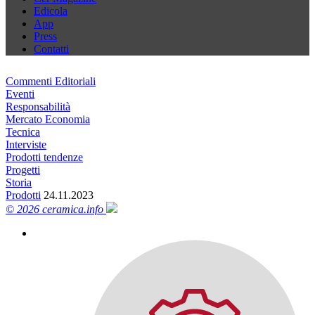
Edicola
App
Press
Contatti
Commenti Editoriali
Eventi
Responsabilità
Mercato Economia
Tecnica
Interviste
Prodotti tendenze
Progetti
Storia
Prodotti
24.11.2023
© 2026 ceramica.info