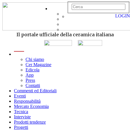
LOGIN
Il portale ufficiale della ceramica italiana
menu
Chi siamo
Cer Magazine
Edicola
App
Press
Contatti
Commenti ed Editoriali
Eventi
Responsabilità
Mercato Economia
Tecnica
Interviste
Prodotti tendenze
Progetti