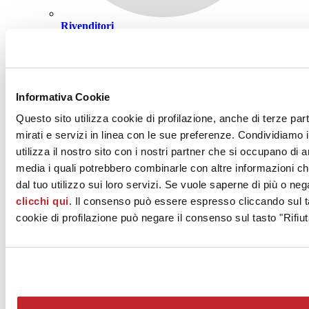
Rivenditori
Informativa Cookie
Laterizio Italiano: un materiale attento
Questo sito utilizza cookie di profilazione, anche di terze par
alle persone e all’ambiente
mirati e servizi in linea con le sue preferenze. Condividiamo i
utilizza il nostro sito con i nostri partner che si occupano di a
Il settore dell'edilizia sta dimostrando una crescente attenzione nei
media i quali potrebbero combinarle con altre informazioni ch
confronti della salute delle persone e dell'ambiente. Oggi, i prodotti
da costruzione devono possedere un profilo prestazionale che
dal tuo utilizzo sui loro servizi. Se vuole saperne di più o neg
consideri non solo la fornitura, l’installazione e la manutenzione,
clicchi qui
. Il consenso può essere espresso cliccando sul ta
ma anche il loro effetto sull’ambiente naturale e sulla salubrità
cookie di profilazione può negare il consenso sul tasto "Rifiut
dell’edificio.
La qualità dell’abitare è strettamente legata all‘imprescindibile
domanda di salubrità . In questo contesto, i prodotti in “Laterizio
Italiano” si distinguono per l’assenza di sostanze inquinanti emesse
durante la fase di utilizzo.