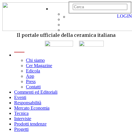
LOGIN
Il portale ufficiale della ceramica italiana
menu
Chi siamo
Cer Magazine
Edicola
App
Press
Contatti
Commenti ed Editoriali
Eventi
Responsabilità
Mercato Economia
Tecnica
Interviste
Prodotti tendenze
Progetti