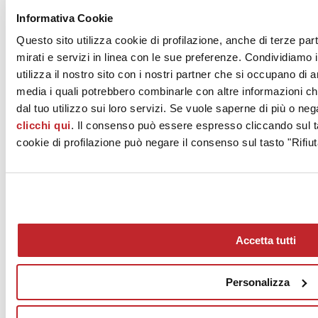
Durante le fasi di pre-lavorazione dell’impasto argilloso, vengono
Informativa Cookie
aggiunte all’argilla sostanze di vario tipo per conferire al “Laterizio
Italiano” qualità specifiche.
Questo sito utilizza cookie di profilazione, anche di terze par
In particolare:
mirati e servizi in linea con le sue preferenze. Condividiamo i
utilizza il nostro sito con i nostri partner che si occupano di a
additivi alleggerenti
come segatura di legno, perlite, fanghi
media i quali potrebbero combinarle con altre informazioni ch
di cartiera, polverino di carbone per migliorare le
caratteristiche termiche ed acustiche del prodotto;
dal tuo utilizzo sui loro servizi. Se vuole saperne di più o neg
additivi minerali
quali aggregati inerti e scorie d’altoforno
clicchi qui
. Il consenso può essere espresso cliccando sul ta
per aumentare la struttura minerale e variare la plasticità;
cookie di profilazione può negare il consenso sul tasto "Rifiut
altri additivi
come il carbonato di bario, ossidi di manganese
per limitare il fenomeno dell’efflorescenza, ovvero la
cristallizzazione dei sali solubili.
Questi materiali rientrano nella categoria dei sottoprodotti o degli
End-Of-Waste.
Il loro utilizzo offre un duplice vantaggio: ridurre il consumo di una
Accetta tutti
risorsa naturale come l’argilla e limitare il conferimento di rifiuti in
discarica, in conformità ai Criteri Ambientali Minimi previsti per gli
appalti pubblici.
Personalizza
Un materiale riciclabile