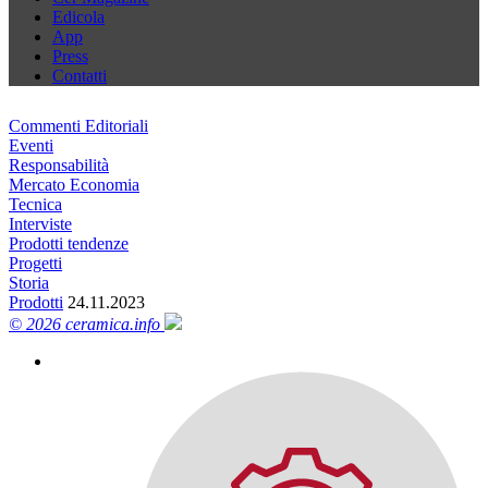
Edicola
App
Press
Contatti
Commenti Editoriali
Eventi
Responsabilità
Mercato Economia
Tecnica
Interviste
Prodotti tendenze
Progetti
Storia
Prodotti
24.11.2023
© 2026 ceramica.info