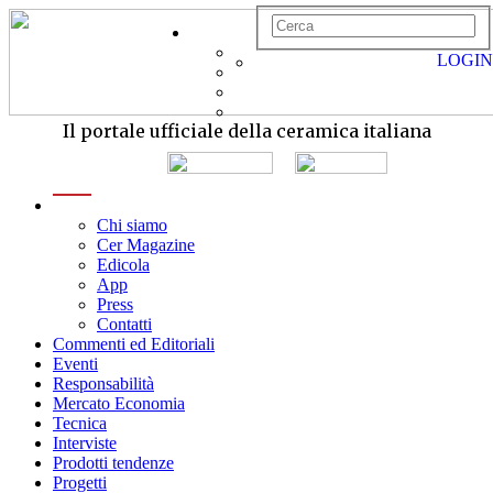
LOGIN
Il portale ufficiale della ceramica italiana
menu
Chi siamo
Cer Magazine
Edicola
App
Press
Contatti
Commenti ed Editoriali
Eventi
Responsabilità
Mercato Economia
Tecnica
Interviste
Prodotti tendenze
Progetti