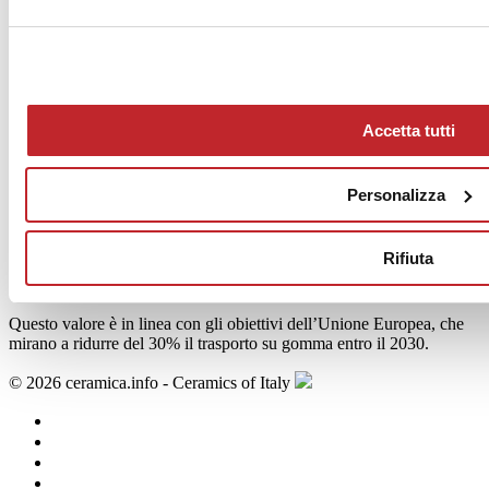
Rivenditori
Accetta tutti
I vantaggi sostenibili del trasporto su
Personalizza
rotaia
Rifiuta
Il 24,2% di materie prime e merci in entrata e in uscita dal distretto
ceramico si sposta su rotaia. Il doppio rispetto alla media nazionale.
Questo valore è in linea con gli obiettivi dell’Unione Europea, che
mirano a ridurre del 30% il trasporto su gomma entro il 2030.
© 2026 ceramica.info - Ceramics of Italy