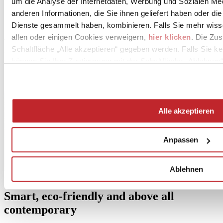
um die Analyse der Internetdaten, Werbung und Sozialen Me
anderen Informationen, die Sie ihnen geliefert haben oder di
A facelift and functional upgrade
Dienste gesammelt haben, kombinieren. Falls Sie mehr wis
allen oder einigen Cookies verweigern,
hier klicken
. Die Zu
The remodelling of a late 1960s apartment building in Milan
Schaltfläche „Alle akzeptieren“ gegeben werden. Falls Sie ke
achieves a major energy upgrade and functional improvement while
highlighting the original architectural structure
können Sie Ihre Zustimmung mit der Schaltfläche „Ablehnen“
Belagflächen:
CERDISA
Leggi tutto >
Alle akzeptieren
Anpassen
Ablehnen
Marconi Express People Mover - Bologna - Bologna
Smart, eco-friendly and above all
contemporary