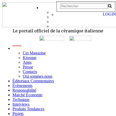
LOGIN
Le portail officiel de la céramique italienne
menu
Cer Magazine
Kiosque
Apps
Presse
Contacts
Qui sommes-nous
Éditoriaux Commentaires
Évènements
Responsabilité
Marché Économie
Technique
Interviews
Produits Tendances
Projets