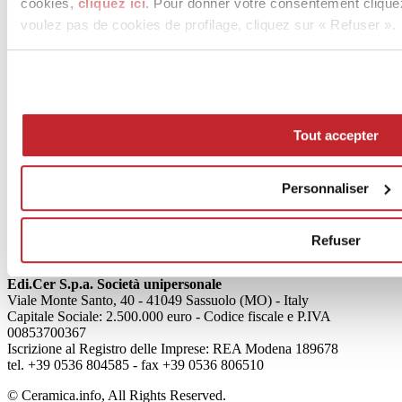
cookies,
cliquez ici
. Pour donner votre consentement clique
voulez pas de cookies de profilage, cliquez sur « Refuser ».
News
aziende
Tout accepter
Articoli
Personnaliser
Qui sommes-nous
Mog 231/01
Privacy
Cookie Policy
Refuser
Credits
Edi.Cer S.p.a. Società unipersonale
Viale Monte Santo, 40 - 41049 Sassuolo (MO) - Italy
Capitale Sociale: 2.500.000 euro - Codice fiscale e P.IVA
00853700367
Iscrizione al Registro delle Imprese: REA Modena 189678
tel. +39 0536 804585 - fax +39 0536 806510
© Ceramica.info, All Rights Reserved.