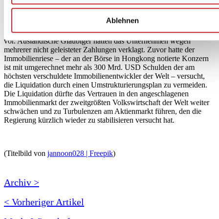
Sonderverwaltungsregion Hongkong (Hksar) Ende Januar eine
Anordnung zur Liquidation des Immobilienriesen Evergrande. Das
Ablehnen
Unternehmen hatte bereits einen Liquidationsantrag seiner
Gläubiger erhalten und bereitete einen neuen Umschuldungsplan
vor. Ausländische Gläubiger hatten das Unternehmen wegen
mehrerer nicht geleisteter Zahlungen verklagt. Zuvor hatte der
Immobilienriese – der an der Börse in Hongkong notierte Konzern
ist mit umgerechnet mehr als 300 Mrd. USD Schulden der am
höchsten verschuldete Immobilienentwickler der Welt – versucht,
die Liquidation durch einen Umstrukturierungsplan zu vermeiden.
Die Liquidation dürfte das Vertrauen in den angeschlagenen
Immobilienmarkt der zweitgrößten Volkswirtschaft der Welt weiter
schwächen und zu Turbulenzen am Aktienmarkt führen, den die
Regierung kürzlich wieder zu stabilisieren versucht hat.
(Titelbild von
jannoon028 | Freepik
)
Archiv >
< Vorheriger Artikel