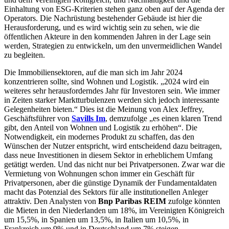
Einhaltung von ESG-Kriterien stehen ganz oben auf der Agenda der
Operators. Die Nachrüstung bestehender Gebäude ist hier die
Herausforderung, und es wird wichtig sein zu sehen, wie die
öffentlichen Akteure in den kommenden Jahren in der Lage sein
werden, Strategien zu entwickeln, um den unvermeidlichen Wandel
zu begleiten.
Die Immobiliensektoren, auf die man sich im Jahr 2024
konzentrieren sollte, sind Wohnen und Logistik. „2024 wird ein
weiteres sehr herausforderndes Jahr für Investoren sein. Wie immer
in Zeiten starker Marktturbulenzen werden sich jedoch interessante
Gelegenheiten bieten.“ Dies ist die Meinung von Alex Jeffrey,
Geschäftsführer von
Savills Im
, demzufolge „es einen klaren Trend
gibt, den Anteil von Wohnen und Logistik zu erhöhen“. Die
Notwendigkeit, ein modernes Produkt zu schaffen, das den
Wünschen der Nutzer entspricht, wird entscheidend dazu beitragen,
dass neue Investitionen in diesem Sektor in erheblichem Umfang
getätigt werden. Und das nicht nur bei Privatpersonen. Zwar war die
Vermietung von Wohnungen schon immer ein Geschäft für
Privatpersonen, aber die günstige Dynamik der Fundamentaldaten
macht das Potenzial des Sektors für alle institutionellen Anleger
attraktiv. Den Analysten von
Bnp Paribas REIM
zufolge könnten
die Mieten in den Niederlanden um 18%, im Vereinigten Königreich
um 15,5%, in Spanien um 13,5%, in Italien um 10,5%, in
Frankreich um 9% und in Deutschland um 7% steigen.