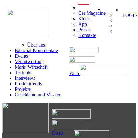
menu
Cer Magazine
LOGIN
Kiosk
App
Presse
Kontakte
Über uns
Editorial Kommentare
Events
Verantwortung
Markt Wirtschaft
Technik
Vai a
Interviews
Produkttrends
Projekte
Geschichte und Mission
Go to