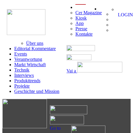
menu
Cer Magazine
LOGIN
Kiosk
App
Presse
Kontakte
Über uns
Editorial Kommentare
Events
Verantwortung
Markt Wirtschaft
Technik
Vai a
Interviews
Produkttrends
Projekte
Geschichte und Mission
Go to