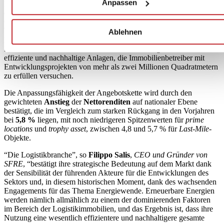
Anpassen
In Italien wächst die
Marktnachfrage
im Bereich Logistik stetig, so
dass im vierten Quartal 2023 ein Flächenumsatz von rund 690.000
Quadratmetern verzeichnet wurde, der weitgehend mit dem des
Vorquartals übereinstimmt und das Gesamtvolumen des zweiten
Ablehnen
Halbjahres 2023 auf über 1,3 Millionen Quadratmeter ansteigen
lässt. Heute konzentriert sich die Flächennachfrage zunehmend auf
effiziente und nachhaltige Anlagen, die Immobilienbetreiber mit
Entwicklungsprojekten von mehr als zwei Millionen Quadratmetern
zu erfüllen versuchen.
Die Anpassungsfähigkeit der Angebotskette wird durch den
gewichteten
Anstieg
der
Nettorenditen
auf nationaler Ebene
bestätigt, die im Vergleich zum starken Rückgang in den Vorjahren
bei
5,8 %
liegen, mit noch niedrigeren Spitzenwerten für
prime
locations
und
trophy asset
, zwischen 4,8 und 5,7 % für
Last-Mile
-
Objekte.
“Die Logistikbranche”, so
Filippo Salis
,
CEO und Gründer von
SFRE
, “bestätigt ihre strategische Bedeutung auf dem Markt dank
der Sensibilität der führenden Akteure für die Entwicklungen des
Sektors und, in diesem historischen Moment, dank des wachsenden
Engagements für das Thema Energiewende. Erneuerbare Energien
werden nämlich allmählich zu einem der dominierenden Faktoren
im Bereich der Logistikimmobilien, und das Ergebnis ist, dass ihre
Nutzung eine wesentlich effizientere und nachhaltigere gesamte