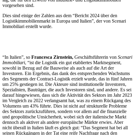
vorgesehen sind.
Dies sind einige der Zahlen aus dem “Bericht 2024 über den
Logistikimmobilienmarkt in Europa und Italien”, der von Scenari
Immobiliari erstellt wurde.
“In Italien”, so
Francesca Zirnstein,
Geschäftsführerin von
Scenari
Immobiliari
, “ist die Logistik ein gut etabliertes Marktsegment,
sowohl in Bezug auf die Bauweise als auch auf die Art der
Investoren. Ein Ergebnis, das dank des entsprechenden Wachstums
des Segments der Contract-Logistik erzielt wurde, das in fünf Jahren
um 25% gestiegen ist. Die Akteure sind institutionelle Investoren,
Spezialisten, Bauträger, die auch Investoren sind, und andere. Es sei
darauf hingewiesen, dass sich die Aktivität des Sektors im Jahr 2023
im Vergleich zu 2022 verlangsamt hat, was zu einem Rückgang des
Volumens um 43% führte. Dies ist nicht auf strukturelle Probleme
des Sektors zurückzuführen, sondern vor allem auf die finanzielle
und geopolitische Unsicherheit, wobei sich der italienische Markt
dennoch als aktiver als andere europäische Märkte erwies. Aber
nicht überall in Italien läuft es gleich gut: “Das Segment hat bei all
seinen Rückgängen in der Tat eine reife Nachfrage nach den