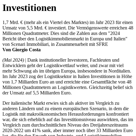
Investitionen
1,7 Mrd. € (mehr als ein Viertel des Marktes) im Jahr 2023 für einen
Umsatz von 5,5 Mrd. € investiert. Die Vermögenswerte erreichen 48
Millionen Quadratmeter. Dies sind die Zahlen aus dem "2024
Bericht über den Logistikimmobilienmarkt in Europa und Italien"
von Scenari Immobiliari, in Zusammenarbeit mit SFRE
Von Giorgio Costa
(Mai 2024)
| Dank institutioneller Investoren, Fachleuten und
Entwicklern geht der Logistikwettlauf weiter, und zwar mit viel
mehr Schwung als im übrigen Europa, insbesondere in Norditalien.
Im Jahr 2023 zog der Logistiksektor in Italien Investitionen in Höhe
von 1,7 Milliarden Euro an und erreichte eine Gesamtfläche von 48
Millionen Quadratmetern an Logistikwerten. Gleichzeitig belief sich
der Umsatz auf 5,5 Milliarden Euro.
Der italienische Markt erwies sich als aktiver im Vergleich zu
anderen Ländern und zu einem europäischen Szenario, in dem die
Logistik mit makroökonomischen Herausforderungen konfrontiert
war, die sich erheblich auf das Investitionsniveau auswirkten, das im
Vergleich zum durchschnittlichen Niveau des Dreijahreszeitraums
2020-2022 um 41% sank, aber immer noch über 33 Milliarden Euro
lag, die für den Erwerb von Industrie- und Logistikimmobilien