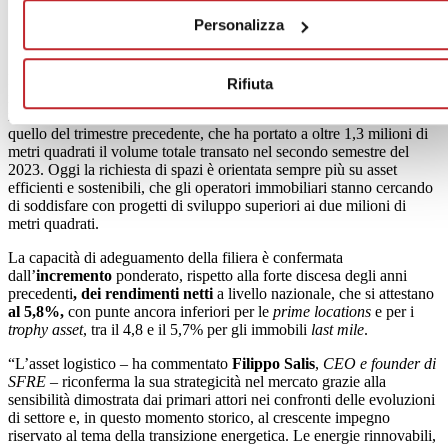
Personalizza
In Italia la
domanda
di mercato nella logistica è in costante crescita,
Rifiuta
il che si traduce in un take-up di circa 690mila metri quadrati
registrato nel quarto trimestre 2023, sostanzialmente in linea con
quello del trimestre precedente, che ha portato a oltre 1,3 milioni di
metri quadrati il volume totale transato nel secondo semestre del
2023. Oggi la richiesta di spazi è orientata sempre più su asset
efficienti e sostenibili, che gli operatori immobiliari stanno cercando
di soddisfare con progetti di sviluppo superiori ai due milioni di
metri quadrati.
La capacità di adeguamento della filiera è confermata
dall’
incremento
ponderato, rispetto alla forte discesa degli anni
precedenti
, dei rendimenti netti
a livello nazionale, che si attestano
al 5,8%,
con punte ancora inferiori per le
prime locations
e per i
trophy asset
, tra il 4,8 e il 5,7% per gli immobili
last mile
.
“L’asset logistico – ha commentato
Filippo Salis
,
CEO e founder di
SFRE
– riconferma la sua strategicità nel mercato grazie alla
sensibilità dimostrata dai primari attori nei confronti delle evoluzioni
di settore e, in questo momento storico, al crescente impegno
riservato al tema della transizione energetica. Le energie rinnovabili,