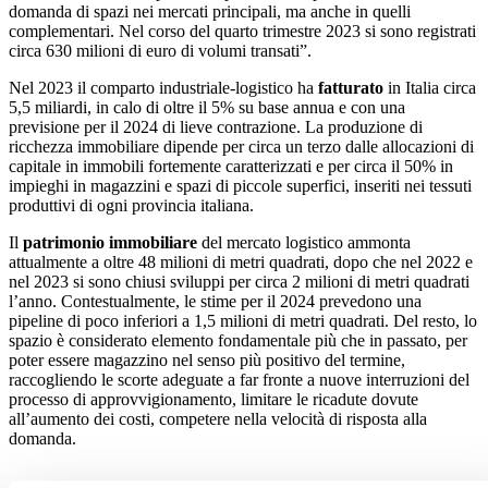
domanda di spazi nei mercati principali, ma anche in quelli
complementari. Nel corso del quarto trimestre 2023 si sono registrati
circa 630 milioni di euro di volumi transati”.
Nel 2023 il comparto industriale-logistico ha
fatturato
in Italia circa
5,5 miliardi, in calo di oltre il 5% su base annua e con una
previsione per il 2024 di lieve contrazione. La produzione di
ricchezza immobiliare dipende per circa un terzo dalle allocazioni di
capitale in immobili fortemente caratterizzati e per circa il 50% in
impieghi in magazzini e spazi di piccole superfici, inseriti nei tessuti
produttivi di ogni provincia italiana.
Il
patrimonio immobiliare
del mercato logistico ammonta
attualmente a oltre 48 milioni di metri quadrati, dopo che nel 2022 e
nel 2023 si sono chiusi sviluppi per circa 2 milioni di metri quadrati
l’anno. Contestualmente, le stime per il 2024 prevedono una
pipeline di poco inferiori a 1,5 milioni di metri quadrati. Del resto, lo
spazio è considerato elemento fondamentale più che in passato, per
poter essere magazzino nel senso più positivo del termine,
raccogliendo le scorte adeguate a far fronte a nuove interruzioni del
processo di approvvigionamento, limitare le ricadute dovute
all’aumento dei costi, competere nella velocità di risposta alla
domanda.