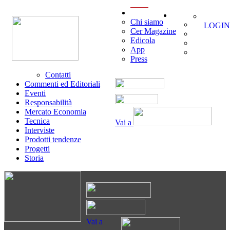
menu
Chi siamo
LOGIN
Cer Magazine
Edicola
App
Press
Contatti
Commenti ed Editoriali
Eventi
Responsabilità
Mercato Economia
Tecnica
Vai a
Interviste
Prodotti tendenze
Progetti
Storia
Vai a