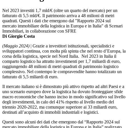
Nel 2023 investiti 1,7 mld/€ (oltre un quarto del mercato) per un
fatturato di 5,5 mld/€. Il patrimonio arriva a 48 milioni di metri
quadrati. Questi i dati che emergono dal "Rapporto 2024 sul
mercato immobiliare della logistica in Europa e in Italia" di Scenari
Immobiliari, in collaborazione con SFRE
Di Giorgio Costa
(Maggio 2024)
| Grazie a investitori istituzionali, specialistici e
sviluppatori continua, con molta più spinta che nel resto d’Europa, la
corsa della logistica, specie nel Nord Italia. Nel 2023 in Italia il
comparto logistico ha attratto investimenti per 1,7 miliardi di euro,
raggiungendo 48 milioni di metri quadrati di patrimonio logistico
complessivo. Nel contempo le compravendite hanno totalizzato un
fatturato di 5,5 miliardi di euro.
Il mercato italiano si è dimostrato più attivo rispetto ad altri Paesi e a
uno scenario europeo dove la logistica ha dovuto fronteggiare sfide
macro economiche che hanno inciso in modo significativo sul livello
degli investimenti, in calo del 41% rispetto al livello medio del
triennio 2020-2022, ma comunque superiore ai 33 miliardi euro,
destinati all’acquisto di immobili industriali e logistici.
Questi sono alcuni dei dati che emergono dal “Rapporto 2024 sul
mercato immobiliare della logistica in Europa e in Italia” realizzato