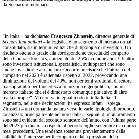
da Scenari Immobiliari.
“In Italia – ha dichiarato
Francesca Zirnstein
, direttore generale di
Scenari Immobiliari
– la logistica è un segmento di mercato ormai
consolidato, sia in termini edilizi che di tipologia di investitori. Un
risultato ottenuto grazie alla corrispondente crescita del comparto
della Contract logistics, aumentato del 25% in cinque anni. Gli attori
sono investitori istituzionali, specialistici, sviluppatori che sono
anche investitori e altri ancora. Occorre precisare che l’attività del
comparto nel 2023 è rallentata rispetto al 2022, provocando una
diminuzione dei volumi del 43%, non per temi strutturali di settore
ma soprattutto per l’incertezza finanziaria e geopolitica, con un
mercato italiano che si è dimostrato comunque più attivo di altre
realtà europee”. Ma non va in egual modo in tutta Italia: “Il
segmento, nelle sue declinazioni, ha espresso infatti – spiega
Zirnstein – una domanda matura verso le varie tipologie di prodotto,
localizzato principalmente nel nord Italia. I segnali di miglioramento
sono stati evidenti dal secondo semestre dell’anno, con l’ultima parte
del 2023 più dinamica rispetto al periodo luglio-settembre e ai dodici
mesi precedenti. Una tendenza sostenuta prevalentemente dalla
solidità dell’interesse per il comparto e dalla pressione della