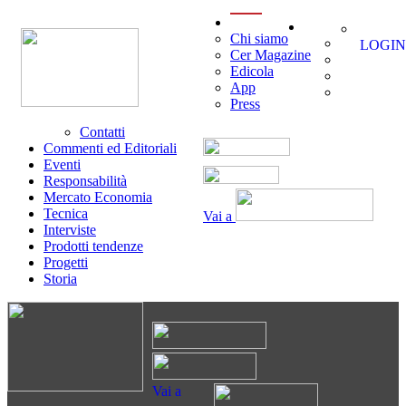
menu
Chi siamo
LOGIN
Cer Magazine
Edicola
App
Press
Contatti
Commenti ed Editoriali
Eventi
Responsabilità
Mercato Economia
Tecnica
Vai a
Interviste
Prodotti tendenze
Progetti
Storia
Vai a