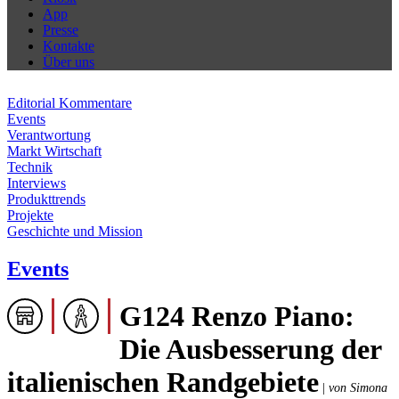
App
Presse
Kontakte
Über uns
Editorial Kommentare
Events
Verantwortung
Markt Wirtschaft
Technik
Interviews
Produkttrends
Projekte
Geschichte und Mission
Events
G124 Renzo Piano:
Die Ausbesserung der
italienischen Randgebiete
|
von Simona