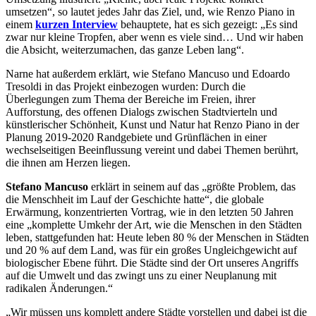
umsetzen“, so lautet jedes Jahr das Ziel, und, wie Renzo Piano in
einem
kurzen Interview
behauptete, hat es sich gezeigt: „Es sind
zwar nur kleine Tropfen, aber wenn es viele sind… Und wir haben
die Absicht, weiterzumachen, das ganze Leben lang“.
Narne hat außerdem erklärt, wie Stefano Mancuso und Edoardo
Tresoldi in das Projekt einbezogen wurden: Durch die
Überlegungen zum Thema der Bereiche im Freien, ihrer
Aufforstung, des offenen Dialogs zwischen Stadtvierteln und
künstlerischer Schönheit, Kunst und Natur hat Renzo Piano in der
Planung 2019-2020 Randgebiete und Grünflächen in einer
wechselseitigen Beeinflussung vereint und dabei Themen berührt,
die ihnen am Herzen liegen.
Stefano Mancuso
erklärt in seinem auf das „größte Problem, das
die Menschheit im Lauf der Geschichte hatte“, die globale
Erwärmung, konzentrierten Vortrag, wie in den letzten 50 Jahren
eine „komplette Umkehr der Art, wie die Menschen in den Städten
leben, stattgefunden hat: Heute leben 80 % der Menschen in Städten
und 20 % auf dem Land, was für ein großes Ungleichgewicht auf
biologischer Ebene führt. Die Städte sind der Ort unseres Angriffs
auf die Umwelt und das zwingt uns zu einer Neuplanung mit
radikalen Änderungen.“
„Wir müssen uns komplett andere Städte vorstellen und dabei ist die