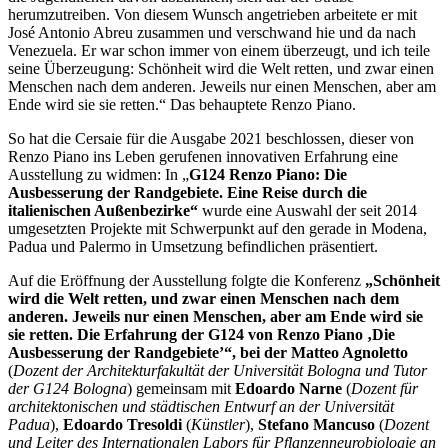
herumzutreiben. Von diesem Wunsch angetrieben arbeitete er mit
José Antonio Abreu zusammen und verschwand hie und da nach
Venezuela. Er war schon immer von einem überzeugt, und ich teile
seine Überzeugung: Schönheit wird die Welt retten, und zwar einen
Menschen nach dem anderen. Jeweils nur einen Menschen, aber am
Ende wird sie sie retten.“ Das behauptete Renzo Piano.
So hat die Cersaie für die Ausgabe 2021 beschlossen, dieser von
Renzo Piano ins Leben gerufenen innovativen Erfahrung eine
Ausstellung zu widmen: In „
G124 Renzo Piano: Die
Ausbesserung der Randgebiete. Eine Reise durch die
italienischen Außenbezirke“
wurde eine Auswahl der seit 2014
umgesetzten Projekte mit Schwerpunkt auf den gerade in Modena,
Padua und Palermo in Umsetzung befindlichen präsentiert.
Auf die Eröffnung der Ausstellung folgte die Konferenz
„Schönheit
wird die Welt retten, und zwar einen Menschen nach dem
anderen. Jeweils nur einen Menschen, aber am Ende wird sie
sie retten. Die Erfahrung der G124 von Renzo Piano ‚Die
Ausbesserung der Randgebiete’“, bei der Matteo Agnoletto
(
Dozent der
Architekturfakultät der Universität Bologna und Tutor
der G124 Bologna
) gemeinsam mit
Edoardo Narne
(
Dozent für
architektonischen und städtischen Entwurf an der Universität
Padua
),
Edoardo Tresoldi
(
Künstler
),
Stefano Mancuso
(
Dozent
und Leiter des Internationalen Labors für Pflanzenneurobiologie
an