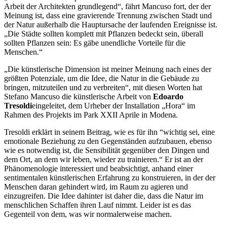
Arbeit der Architekten grundlegend“, fährt Mancuso fort, der der
Meinung ist, dass eine gravierende Trennung zwischen Stadt und
der Natur außerhalb die Hauptursache der laufenden Ereignisse ist.
„Die Städte sollten komplett mit Pflanzen bedeckt sein, überall
sollten Pflanzen sein: Es gäbe unendliche Vorteile für die
Menschen.“
„Die künstlerische Dimension ist meiner Meinung nach eines der
größten Potenziale, um die Idee, die Natur in die Gebäude zu
bringen, mitzuteilen und zu verbreiten“, mit diesen Worten hat
Stefano Mancuso die künstlerische Arbeit von
Edoardo
Tresoldi
eingeleitet, dem Urheber der Installation „Hora“ im
Rahmen des Projekts im Park XXII Aprile in Modena.
Tresoldi erklärt in seinem Beitrag, wie es für ihn “wichtig sei, eine
emotionale Beziehung zu den Gegenständen aufzubauen, ebenso
wie es notwendig ist, die Sensibilität gegenüber den Dingen und
dem Ort, an dem wir leben, wieder zu trainieren.“ Er ist an der
Phänomenologie interessiert und beabsichtigt, anhand einer
sentimentalen künstlerischen Erfahrung zu konstruieren, in der der
Menschen daran gehindert wird, im Raum zu agieren und
einzugreifen. Die Idee dahinter ist daher die, dass die Natur im
menschlichen Schaffen ihren Lauf nimmt. Leider ist es das
Gegenteil von dem, was wir normalerweise machen.