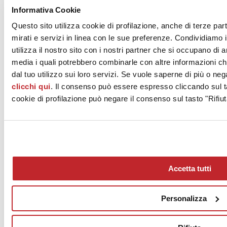
Privati
Informativa Cookie
Questo sito utilizza cookie di profilazione, anche di terze par
mirati e servizi in linea con le sue preferenze. Condividiamo i
utilizza il nostro sito con i nostri partner che si occupano di a
Rivenditori
media i quali potrebbero combinarle con altre informazioni ch
dal tuo utilizzo sui loro servizi. Se vuole saperne di più o neg
clicchi qui
. Il consenso può essere espresso cliccando sul ta
La Ceramica Italiana ottimizza
cookie di profilazione può negare il consenso sul tasto "Rifiut
la Supply Chain in ottica
Green
L’industria ceramica italiana ha un approccio gestionale che mira a
Accetta tutti
rendere minimo l’impatto ambientale del ciclo di vita del prodotto.
Leggi tutto >
Personalizza