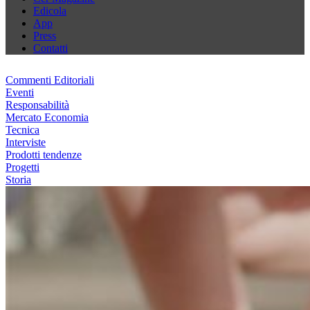
Edicola
App
Press
Contatti
Commenti Editoriali
Eventi
Responsabilità
Mercato Economia
Tecnica
Interviste
Prodotti tendenze
Progetti
Storia