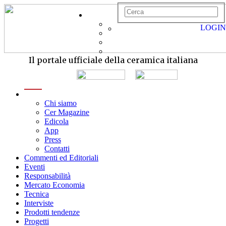
LOGIN
Il portale ufficiale della ceramica italiana
menu
Chi siamo
Cer Magazine
Edicola
App
Press
Contatti
Commenti ed Editoriali
Eventi
Responsabilità
Mercato Economia
Tecnica
Interviste
Prodotti tendenze
Progetti