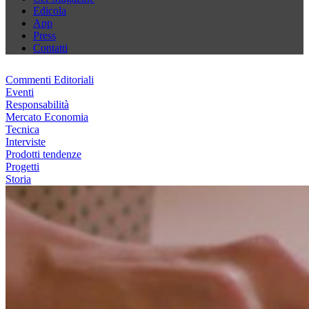
Edicola
App
Press
Contatti
Commenti Editoriali
Eventi
Responsabilità
Mercato Economia
Tecnica
Interviste
Prodotti tendenze
Progetti
Storia