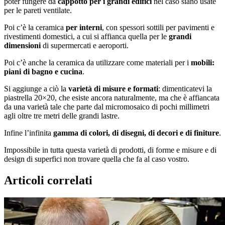
poter fungere da
cappotto per i grandi edifici
nel caso siano usate
per le pareti ventilate.
Poi c’è la ceramica
per interni
, con spessori sottili per pavimenti e
rivestimenti domestici, a cui si affianca quella per le
grandi
dimensioni
di supermercati e aeroporti.
Poi c’è anche la ceramica da utilizzare come materiali per i
mobili:
piani di bagno e cucina
.
Si aggiunge a ciò la
varietà di misure e formati
: dimenticatevi la
piastrella 20×20, che esiste ancora naturalmente, ma che è affiancata
da una varietà tale che parte dal micromosaico di pochi millimetri
agli oltre tre metri delle grandi lastre.
Infine l’infinita
gamma di colori, di disegni, di decori e di finiture
.
Impossibile in tutta questa varietà di prodotti, di forme e misure e di
design di superfici non trovare quella che fa al caso vostro.
Articoli correlati