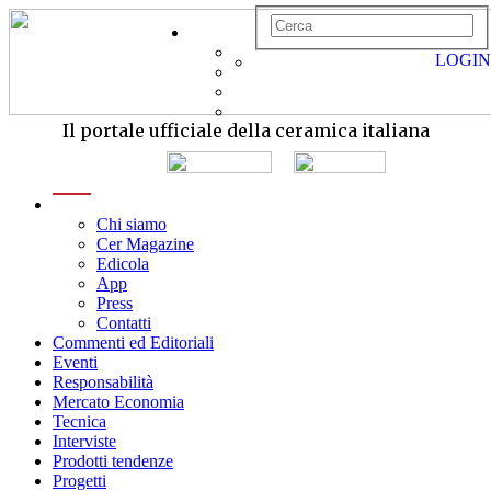
LOGIN
Il portale ufficiale della ceramica italiana
menu
Chi siamo
Cer Magazine
Edicola
App
Press
Contatti
Commenti ed Editoriali
Eventi
Responsabilità
Mercato Economia
Tecnica
Interviste
Prodotti tendenze
Progetti