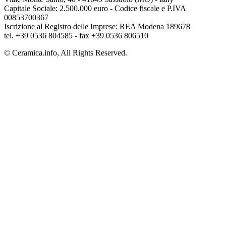
Capitale Sociale: 2.500.000 euro - Codice fiscale e P.IVA
00853700367
Iscrizione al Registro delle Imprese: REA Modena 189678
tel. +39 0536 804585 - fax +39 0536 806510
© Ceramica.info, All Rights Reserved.