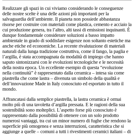
Realizzare gli spazi in cui viviamo considerando le conseguenze
delle nostre scelte è una delle azioni più importanti per la
salvaguardia dell’ambiente. Il pianeta non possiede abbastanza
risorse per costruire con materiali come plastica, cemento e acciaio la
cui produzione genera, tra l’altro, alti tassi di emissioni inquinanti. È
dunque fondamentale considerare soluzioni a basso impatto
ambientale in grado di soddisfare esigenze non soltanto estetiche ma
anche etiche ed economiche. La recente rivalutazione di materiali
naturali dalla lunga tradizione costruttiva, come il fango, la paglia e
l’argilla, è stata accompagnata da modalità di impiego che hanno
saputo sintonizzarsi con le evoluzioni tecnologiche e le necessità
della nostra epoca. Un eccellente esempio di questa “evoluzione
nella continuità” è rappresentato dalla ceramica – intesa sia come
piastrella che come lastra – divenuta un simbolo della qualità e
dell’innovazione Made in Italy conosciuto ed esportato in tutto il
mondo.
Affrancatasi dalla semplice piastrella, la lastra ceramica è ormai
molto più di una tavoletta d’argilla pressata. E le ragioni della sua
sostenibilità sono molteplici. L’aspetto forse più conosciuto è
rappresentato dalla possibilità di ottenere con un solo prodotto
numerosi vantaggi, tra cui un minor numero di fughe che rendono la
superficie più omogenea e senza interruzioni, caratteristica che si
aggiunge a quelle – comuni a tutti i rivestimenti ceramici italiani – di