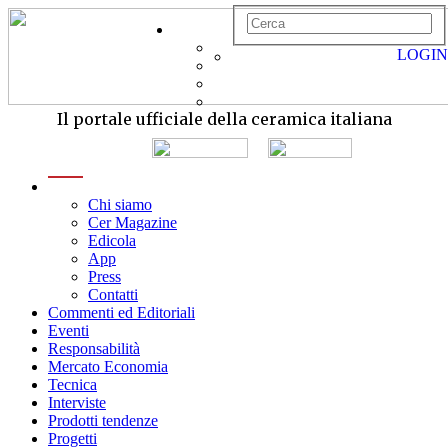
LOGIN
Il portale ufficiale della ceramica italiana
menu
Chi siamo
Cer Magazine
Edicola
App
Press
Contatti
Commenti ed Editoriali
Eventi
Responsabilità
Mercato Economia
Tecnica
Interviste
Prodotti tendenze
Progetti