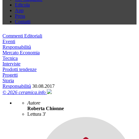
Edicola
App
Press
Contatti
Commenti Editoriali
Eventi
Responsabilità
Mercato Economia
Tecnica
Interviste
Prodotti tendenze
Progetti
Storia
Responsabilità
30.08.2017
© 2026 ceramica.info
Autore
Roberta Chionne
Lettura 3'