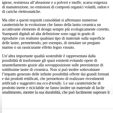
igiene, resistenza all’abrasione e a polveri e muffe, scarsa esigenza
di manutenzione, no emissioni di composti organici volatili, radon e
di cariche elettrostatiche.
Ma oltre a questi requisiti consolidati si affermano numerose
caratteristiche in evoluzione che fanno della lastra ceramica un
accattivante elemento di design sempre più ecologicamente corretto.
Stampanti digitali ad alta definizione sono oggi in grado di
riprodurre con realismo qualsiasi tipo di materiale sulla superficie
delle lastre, permettendo, per esempio, di simulare un pregiato
marmo o un rassicurante effetto legno vissuto.
Un’altra importante qualità sostenibile è rappresentata dalla
possibilità di trasformare gli spazi esistenti evitando opere di
smantellamento grazie alla sovrapposizione sulle preesistenze di
sottilissime lastre di ceramica. Non si può inoltre sottovalutare
l’impatto generato delle infinite possibilità offerte dai grandi formati
e dai prodotti rettificati, che permettono di realizzare rivestimenti
artificiali e suggestivi ma
eco-friendly
. Le sue caratteristiche di
prodotto inerte e riciclabile ne fanno inoltre un materiale di facile
smaltimento, mentre la sua durabilità, che può facilmente superare il
mezzo secolo, una scelta conveniente nel tempo.
Infine, una lastra ceramica può celare potenzialità insospettabili e in
continua evoluzione. Negli ultimi dieci anni, infatti, la ceramica