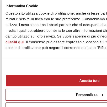
italiana ha reso disponibili piastrelle “funzionalizzate” in grado di
svolgere importanti attività eco-attive: piastrelle fotovoltaiche da
Informativa Cookie
rivestimento esterno per la produzione di elettricità, ma anche lastre
Questo sito utilizza cookie di profilazione, anche di terze par
e piastrelle in grado di sfruttare il naturale processo di fotocatalisi
attivato dalla luce solare o artificiale per svolgere funzioni
mirati e servizi in linea con le sue preferenze. Condividiamo i
antinquinanti e autopulenti, determinando notevoli benefici sia
utilizza il nostro sito con i nostri partner che si occupano di a
all’esterno che all’interno degli edifici. Trattate secondo
media i quali potrebbero combinarle con altre informazioni ch
procedimenti che sfruttano le proprietà dei metalli nobili e del
biossido di titanio, contribuiscono alla trasformazione di inquinanti
dal tuo utilizzo sui loro servizi. Se vuole saperne di più o neg
presenti sui materiali e nell’aria (quali l’ossido di azoto, le polveri
clicchi qui
. Il consenso può essere espresso cliccando sul ta
sottili e i composti organici volatili) in sali inorganici innocui solubili
cookie di profilazione può negare il consenso sul tasto "Rifiut
in acqua. La capacità di attirare e trattenere le molecole d’acqua
contenute nell’aria riduce inoltre lo sporco che può depositarsi sulla
loro superficie, che può essere rimosso agevolmente riducendo l’uso
di detergenti chimici, fonti anch’essi di inquinamento delle acque e
dell’aria.
Guarda il video
sulla sostenibilità dell’industria ceramica italiana.
Accetta tutti
© 2026 ceramica.info - Ceramics of Italy
Personalizza