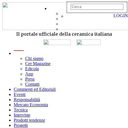
LOGIN
Il portale ufficiale della ceramica italiana
menu
Chi siamo
Cer Magazine
Edicola
App
Press
Contatti
Commenti ed Editoriali
Eventi
Responsabilità
Mercato Economia
Tecnica
Interviste
Prodotti tendenze
Progetti