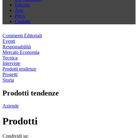
Edicola
App
Press
Contatti
Commenti Editoriali
Eventi
Responsabilità
Mercato Economia
Tecnica
Interviste
Prodotti tendenze
Progetti
Storia
Prodotti tendenze
Aziende
Prodotti
Condividi su: