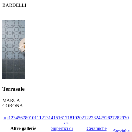
BARDELLI
Terrasale
MARCA
CORONA
«
‹
1
2
3
4
5
6
7
8
9
10
11
12
13
14
15
16
17
18
19
20
21
22
23
24
25
26
27
28
29
30
›
»
Altre gallerie
Superfici di
Ceramiche
Stoviglie