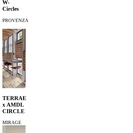
W-
Circles
PROVENZA
TERRAE
x AMDL
CIRCLE
MIRAGE