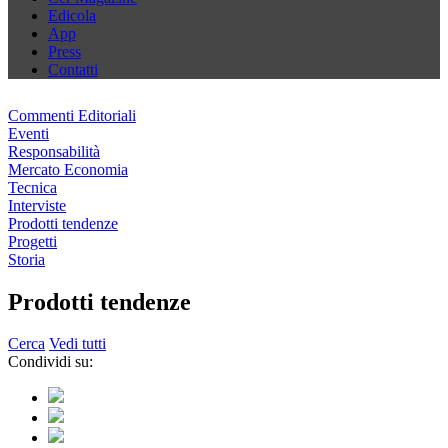
Edicola
App
Press
Contatti
Commenti Editoriali
Eventi
Responsabilità
Mercato Economia
Tecnica
Interviste
Prodotti tendenze
Progetti
Storia
Prodotti tendenze
Cerca
Vedi tutti
Condividi su: