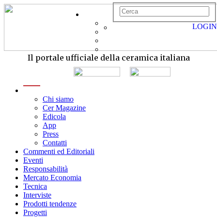
LOGIN
Il portale ufficiale della ceramica italiana
menu
Chi siamo
Cer Magazine
Edicola
App
Press
Contatti
Commenti ed Editoriali
Eventi
Responsabilità
Mercato Economia
Tecnica
Interviste
Prodotti tendenze
Progetti