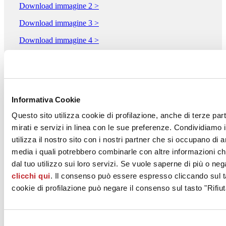
Download immagine 2 >
Download immagine 3 >
Download immagine 4 >
Download immagine 5 >
SIMAS S.p.A.
Via Falerina 105 Km 3
Informativa Cookie
CIVITA CASTELLANA, 01033
Questo sito utilizza cookie di profilazione, anche di terze par
Viterbo
mirati e servizi in linea con le sue preferenze. Condividiamo i
Tel. 0761518161
utilizza il nostro sito con i nostri partner che si occupano di a
media i quali potrebbero combinarle con altre informazioni ch
Fax 0761517897
dal tuo utilizzo sui loro servizi. Se vuole saperne di più o neg
[email protected]
clicchi qui
. Il consenso può essere espresso cliccando sul ta
cookie di profilazione può negare il consenso sul tasto "Rifiut
www.simas.it