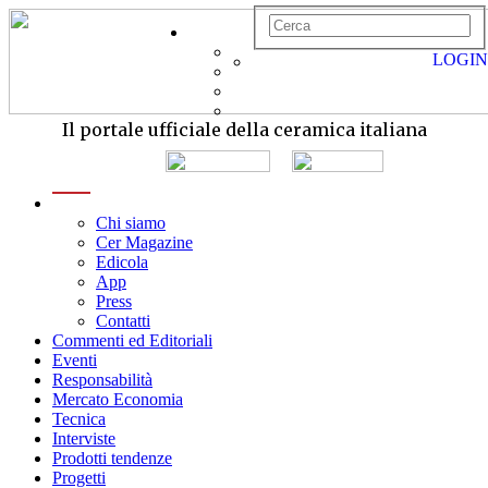
LOGIN
Il portale ufficiale della ceramica italiana
menu
Chi siamo
Cer Magazine
Edicola
App
Press
Contatti
Commenti ed Editoriali
Eventi
Responsabilità
Mercato Economia
Tecnica
Interviste
Prodotti tendenze
Progetti