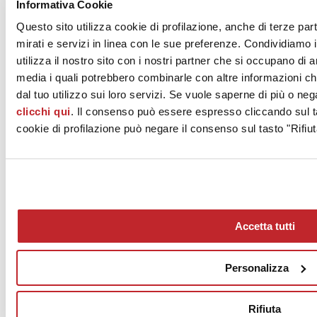
Informativa Cookie
Questo sito utilizza cookie di profilazione, anche di terze par
SINTESI - GRUPPO CERAMICHE GRESMALT S.p.A.
mirati e servizi in linea con le sue preferenze. Condividiamo i
Via Regina Pacis 136
utilizza il nostro sito con i nostri partner che si occupano di a
SASSUOLO, 41049
media i quali potrebbero combinarle con altre informazioni ch
Modena
dal tuo utilizzo sui loro servizi. Se vuole saperne di più o neg
Tel. 0536 1883000
clicchi qui
. Il consenso può essere espresso cliccando sul ta
cookie di profilazione può negare il consenso sul tasto "Rifiut
Fax 0536 1883030
[email protected]
Accetta tutti
Personalizza
News
Rifiuta
aziende