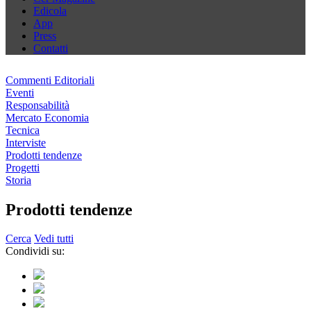
Edicola
App
Press
Contatti
Commenti Editoriali
Eventi
Responsabilità
Mercato Economia
Tecnica
Interviste
Prodotti tendenze
Progetti
Storia
Prodotti tendenze
Cerca
Vedi tutti
Condividi su: