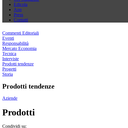
Edicola
App
Press
Contatti
Commenti Editoriali
Eventi
Responsabilità
Mercato Economia
Tecnica
Interviste
Prodotti tendenze
Progetti
Storia
Prodotti tendenze
Aziende
Prodotti
Condividi su: