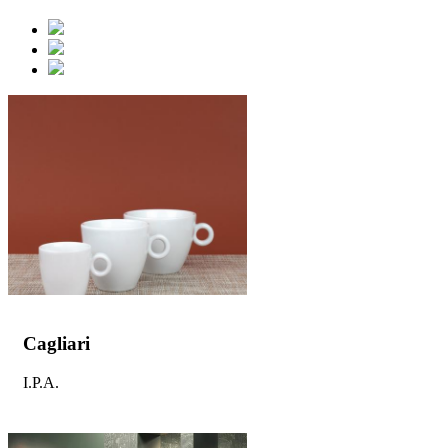
Cagliari
I.P.A.