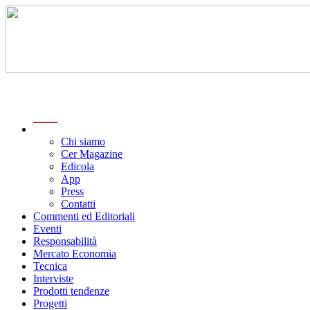
menu
Chi siamo
Cer Magazine
Edicola
App
Press
Contatti
Commenti ed Editoriali
Eventi
Responsabilità
Mercato Economia
Tecnica
Interviste
Prodotti tendenze
Progetti