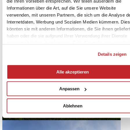
die Ihren Vorlieben entsprechen. Wir teilen außerdem die
Informationen über die Art, auf die Sie unsere Website
verwenden, mit unseren Partnern, die sich um die Analyse d
Internetdaten, Werbung und Sozialen Medien kümmern. Die
könnten sie mit anderen Informationen, die Sie ihnen geliefer
haben oder die sie aufgrund Ihrer Verwendung ihrer Dienste
gesammelt haben, kombinieren. Falls Sie mehr wissen möch
oder Ihre Zustimmung zu allen oder einigen Cookies verweig
Details zeigen
hier klicken
. Die Zustimmung kann durch Klicken auf die
Schaltfläche „Alle akzeptieren“ gegeben werden. Falls Sie ke
Profiling-Cookies erhalten möchten, können Sie Ihre
Alle akzeptieren
Zustimmung mit der Schaltfläche „Ablehnen“ verweigern.
Anpassen
Ablehnen