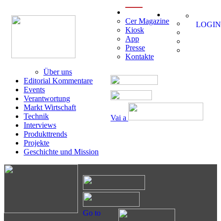
menu
Cer Magazine
LOGIN
Kiosk
App
Presse
Kontakte
Über uns
Editorial Kommentare
Events
Verantwortung
Markt Wirtschaft
Technik
Vai a
Interviews
Produkttrends
Projekte
Geschichte und Mission
Go to