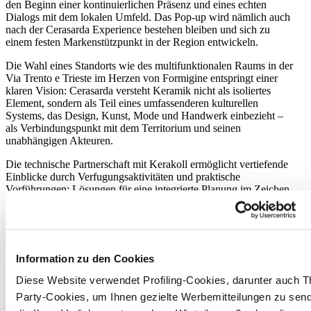
den Beginn einer kontinuierlichen Präsenz und eines echten
Dialogs mit dem lokalen Umfeld. Das Pop-up wird nämlich auch
nach der Cerasarda Experience bestehen bleiben und sich zu
einem festen Markenstützpunkt in der Region entwickeln.
Die Wahl eines Standorts wie des multifunktionalen Raums in der
Via Trento e Trieste im Herzen von Formigine entspringt einer
klaren Vision: Cerasarda versteht Keramik nicht als isoliertes
Element, sondern als Teil eines umfassenderen kulturellen
Systems, das Design, Kunst, Mode und Handwerk einbezieht –
als Verbindungspunkt mit dem Territorium und seinen
unabhängigen Akteuren.
Die technische Partnerschaft mit Kerakoll ermöglicht vertiefende
Einblicke durch Verfugungsaktivitäten und praktische
Vorführungen: Lösungen für eine integrierte Planung im Zeichen
eines zeitgenössischen Designs.
Die Veranstaltung wurde von der Architektenkammer von Reggio
Emilia akkreditiert und vergibt an alle teilnehmenden Fachleute 7
Fortbildungspunkte.
Information zu den Cookies
Diese Website verwendet Profiling-Cookies, darunter auch Th
Party-Cookies, um Ihnen gezielte Werbemitteilungen zu sen
Mai 2026 –
cerasarda.it