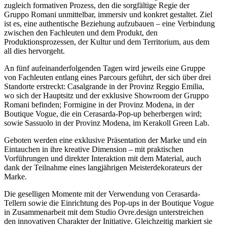
zugleich formativen Prozess, den die sorgfältige Regie der
Gruppo Romani unmittelbar, immersiv und konkret gestaltet. Ziel
ist es, eine authentische Beziehung aufzubauen – eine Verbindung
zwischen den Fachleuten und dem Produkt, den
Produktionsprozessen, der Kultur und dem Territorium, aus dem
all dies hervorgeht.
An fünf aufeinanderfolgenden Tagen wird jeweils eine Gruppe
von Fachleuten entlang eines Parcours geführt, der sich über drei
Standorte erstreckt: Casalgrande in der Provinz Reggio Emilia,
wo sich der Hauptsitz und der exklusive Showroom der Gruppo
Romani befinden; Formigine in der Provinz Modena, in der
Boutique Vogue, die ein Cerasarda-Pop-up beherbergen wird;
sowie Sassuolo in der Provinz Modena, im Kerakoll Green Lab.
Geboten werden eine exklusive Präsentation der Marke und ein
Eintauchen in ihre kreative Dimension – mit praktischen
Vorführungen und direkter Interaktion mit dem Material, auch
dank der Teilnahme eines langjährigen Meisterdekorateurs der
Marke.
Die geselligen Momente mit der Verwendung von Cerasarda-
Tellern sowie die Einrichtung des Pop-ups in der Boutique Vogue
in Zusammenarbeit mit dem Studio Ovre.design unterstreichen
den innovativen Charakter der Initiative. Gleichzeitig markiert sie