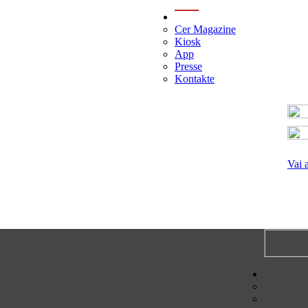
menu
Cer Magazine
Kiosk
App
Presse
Kontakte
Vai 