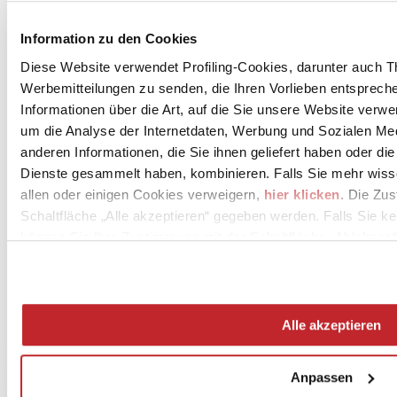
Unternehmensnews >
Information zu den Cookies
Diese Website verwendet Profiling-Cookies, darunter auch T
Werbemitteilungen zu senden, die Ihren Vorlieben entspreche
Informationen über die Art, auf die Sie unsere Website verwe
um die Analyse der Internetdaten, Werbung und Sozialen Me
anderen Informationen, die Sie ihnen geliefert haben oder di
Dienste gesammelt haben, kombinieren. Falls Sie mehr wis
News
allen oder einigen Cookies verweigern,
hier klicken
. Die Zu
aziende
Schaltfläche „Alle akzeptieren“ gegeben werden. Falls Sie ke
Articoli
können Sie Ihre Zustimmung mit der Schaltfläche „Ablehnen“
Über uns
Mog 231/01
Privacy
Cookie Policy
Credits
Alle akzeptieren
Edi.Cer S.p.a. Società unipersonale
Viale Monte Santo, 40 - 41049 Sassuolo (MO) - Italy
Anpassen
Capitale Sociale: 2.500.000 euro - Codice fiscale e P.IVA