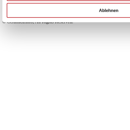
00853700367
Iscrizione al Registro delle Imprese: REA Modena 189678
Ablehnen
tel. +39 0536 804585 - fax +39 0536 806510
© Ceramica.info, All Rights Reserved.