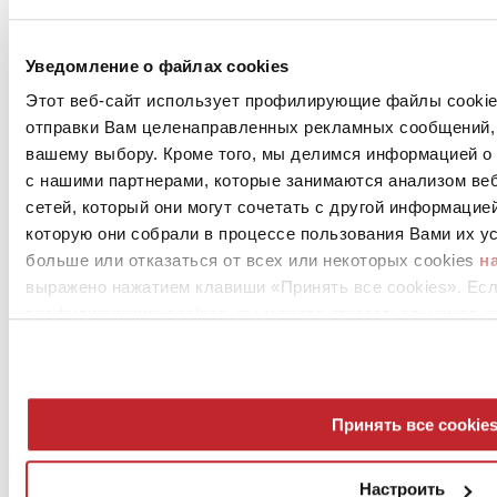
Новости предприятий >
Уведомление о файлах cookies
Этот веб-сайт использует профилирующие файлы cookies
отправки Вам целенаправленных рекламных сообщений, 
вашему выбору. Кроме того, мы делимся информацией о
с нашими партнерами, которые занимаются анализом ве
сетей, который они могут сочетать с другой информацие
которую они собрали в процессе пользования Вами их ус
News
больше или отказаться от всех или некоторых cookies
н
aziende
выражено нажатием клавиши «Принять все cookies». Ес
Articoli
профилирующих cookies, вы можете отказаться, нажав н
О нас
Mog 231/01
Privacy
Cookie Policy
Принять все cookie
Credits
Edi.Cer S.p.a. Società unipersonale
Viale Monte Santo, 40 - 41049 Sassuolo (MO) - Italy
Настроить