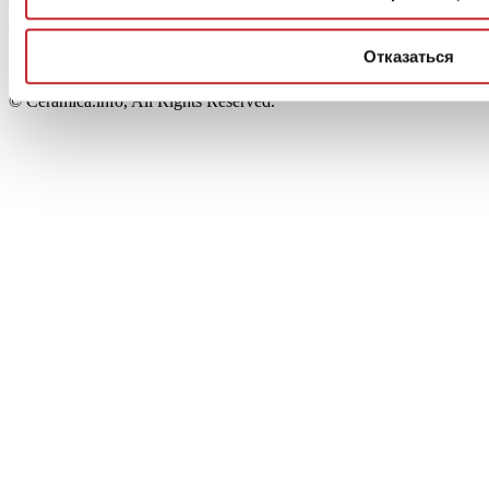
Capitale Sociale: 2.500.000 euro - Codice fiscale e P.IVA
00853700367
Iscrizione al Registro delle Imprese: REA Modena 189678
Отказаться
tel. +39 0536 804585 - fax +39 0536 806510
© Ceramica.info, All Rights Reserved.