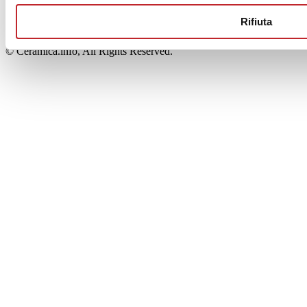
00853700367
Iscrizione al Registro delle Imprese: REA Modena 189678
Rifiuta
tel. +39 0536 804585 - fax +39 0536 806510
© Ceramica.info, All Rights Reserved.