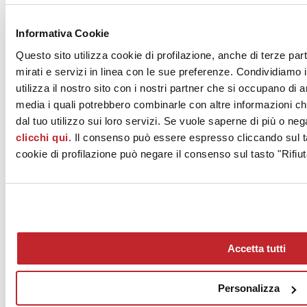
News dalle aziende >
Informativa Cookie
Questo sito utilizza cookie di profilazione, anche di terze par
mirati e servizi in linea con le sue preferenze. Condividiamo i
utilizza il nostro sito con i nostri partner che si occupano di a
media i quali potrebbero combinarle con altre informazioni ch
dal tuo utilizzo sui loro servizi. Se vuole saperne di più o neg
clicchi qui
. Il consenso può essere espresso cliccando sul ta
News
aziende
cookie di profilazione può negare il consenso sul tasto "Rifiut
Articoli
Chi siamo
Mog 231/01
Privacy
Cookie Policy
Accetta tutti
Credits
Edi.Cer S.p.a. Società unipersonale
Viale Monte Santo, 40 - 41049 Sassuolo (MO) - Italy
Personalizza
Capitale Sociale: 2.500.000 euro - Codice fiscale e P.IVA