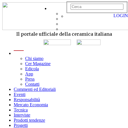
LOGIN
Il portale ufficiale della ceramica italiana
menu
Chi siamo
Cer Magazine
Edicola
App
Press
Contatti
Commenti ed Editoriali
Eventi
Responsabilità
Mercato Economia
Tecnica
Interviste
Prodotti tendenze
Progetti