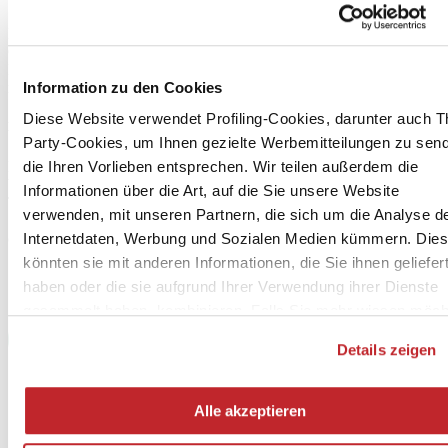
Edi.Cer. SpA
Cer Magazine International:
Beim Gericht von Modena unter der Nr. 1784 am 18.01.2006
Information zu den Cookies
registrierte Fachzeitschrift
Diese Website verwendet Profiling-Cookies, darunter auch Th
Direktion, Redaktion, Verwaltung
Party-Cookies, um Ihnen gezielte Werbemitteilungen zu sen
Edi.Cer. SpA Società Unipersonale
die Ihren Vorlieben entsprechen. Wir teilen außerdem die
Viale Monte Santo, 40 – 41049 Sassuolo (Mo) – Italien
Informationen über die Art, auf die Sie unsere Website
Tel. +39 0536 804585
verwenden, mit unseren Partnern, die sich um die Analyse d
[email protected]
–
www.ceramica.info
cod. fisc. 00853700367
Internetdaten, Werbung und Sozialen Medien kümmern. Die
könnten sie mit anderen Informationen, die Sie ihnen geliefer
haben oder die sie aufgrund Ihrer Verwendung ihrer Dienste
gesammelt haben, kombinieren. Falls Sie mehr wissen möch
oder Ihre Zustimmung zu allen oder einigen Cookies verweig
Details zeigen
hier klicken
. Die Zustimmung kann durch Klicken auf die
Schaltfläche „Alle akzeptieren“ gegeben werden. Falls Sie ke
Profiling-Cookies erhalten möchten, können Sie Ihre
Alle akzeptieren
Zustimmung mit der Schaltfläche „Ablehnen“ verweigern.