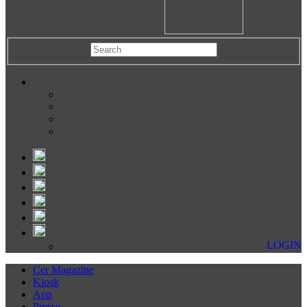
LOGIN
Cer Magazine
Kiosk
App
Presse