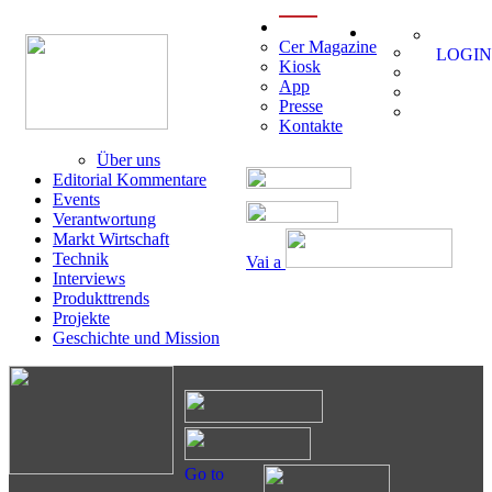
menu
Cer Magazine
LOGIN
Kiosk
App
Presse
Kontakte
Über uns
Editorial Kommentare
Events
Verantwortung
Markt Wirtschaft
Technik
Vai a
Interviews
Produkttrends
Projekte
Geschichte und Mission
Go to