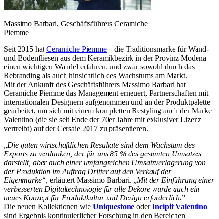
Massimo Barbari, Geschäftsführers Ceramiche
Piemme
Seit 2015 hat
Ceramiche Piemme
– die Traditionsmarke für Wand-
und Bodenfliesen aus dem Keramikbezirk in der Provinz Modena –
einen wichtigen Wandel erfahren: und zwar sowohl durch das
Rebranding als auch hinsichtlich des Wachstums am Markt.
Mit der Ankunft des Geschäftsführers Massimo Barbari hat
Ceramiche Piemme das Management erneuert, Partnerschaften mit
internationalen Designern aufgenommen und an der Produktpalette
gearbeitet, um sich mit einem kompletten Restyling auch der Marke
Valentino (die sie seit Ende der 70er Jahre mit exklusiver Lizenz
vertreibt) auf der Cersaie 2017 zu präsentieren.
„
Die guten wirtschaftlichen Resultate sind dem Wachstum des
Exports zu verdanken, der für uns 85 % des gesamten Umsatzes
darstellt, aber auch einer umfangreichen Umsatzverlagerung von
der Produktion im Auftrag Dritter auf den Verkauf der
Eigenmarke“,
erläutert Massimo Barbari. „
Mit
der Einführung einer
verbesserten Digitaltechnologie für alle Dekore wurde auch ein
neues Konzept für Produktkultur und Design erforderlich.
”
Die neuen Kollektionen wie
Uniquestone
oder
Incipit Valentino
sind Ergebnis kontinuierlicher Forschung in den Bereichen