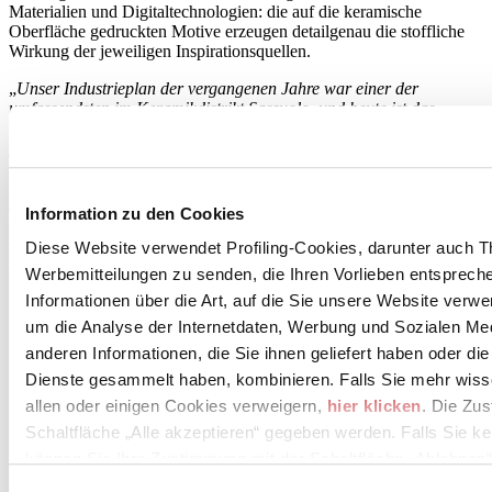
Materialien und Digitaltechnologien: die auf die keramische
Oberfläche gedruckten Motive erzeugen detailgenau die stoffliche
Wirkung der jeweiligen Inspirationsquellen.
„
Unser Industrieplan der vergangenen Jahre war einer der
umfassendsten im Keramikdistrikt Sassuolo, und heute ist das
Unternehmen konkret auf Effizienz und Produktinnovation
fokussiert,
” fährt Barbari fort. „
Ende 2016 haben wir auch die
Produktion im Werk Solignano durch Einführung des
halbkontinuierlichen Zyklus um 500.000 qm/Jahr erhöht. Damit
erreicht die Produktion nun 7,8 Millionen qm/Jahr.
”
Information zu den Cookies
Ceramiche Piemme hat das Jahr 2016 mit 104 Millionen Euro
Diese Website verwendet Profiling-Cookies, darunter auch T
abgeschlossen (2015 betrug der Umsatz 96,3 Millionen Euro). Der
Werbemitteilungen zu senden, die Ihren Vorlieben entspreche
Export in die USA, in den Nahen und in den Fernen Osten wies ein
Informationen über die Art, auf die Sie unsere Website verwe
zweistelliges Wachstum auf. Der italienische Markt wuchs
gegenüber 2015 um 6 %. Dank der starken Zugkraft des US-
um die Analyse der Internetdaten, Werbung und Sozialen Me
amerikanischen Markts und der zunehmenden Stabilität in Europa
anderen Informationen, die Sie ihnen geliefert haben oder di
setzt das Unternehmen nun auf die beiden Marken, die seine
Dienste gesammelt haben, kombinieren. Falls Sie mehr wis
Geschichte geschrieben haben, um die Wettbewerbsfähigkeit im
mittleren bis oberen Marktsegment und bei internationalen
allen oder einigen Cookies verweigern,
hier klicken
. Die Zu
Großprojekten zu steigern.
Schaltfläche „Alle akzeptieren“ gegeben werden. Falls Sie ke
können Sie Ihre Zustimmung mit der Schaltfläche „Ablehnen“
Koniakte:
Informationen: www.ceramichepiemme.it Tel. +39 0536 849111