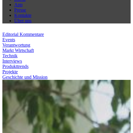
App
Presse
Kontakte
Über uns
Editorial Kommentare
Events
Verantwortung
Markt Wirtschaft
Technik
Interviews
Produkttrends
Projekte
Geschichte und Mission