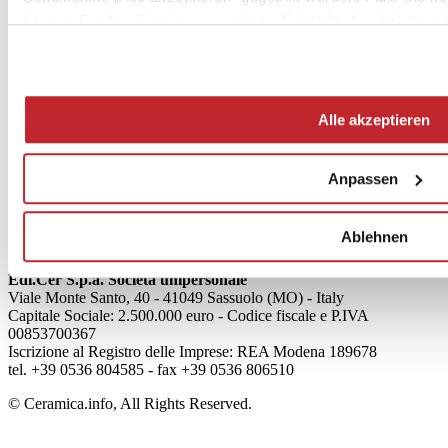
können Sie Ihre Zustimmung mit der Schaltfläche „Ablehnen“
News
aziende
Alle akzeptieren
Articoli
Über uns
Anpassen
Mog 231/01
Privacy
Cookie Policy
Ablehnen
Credits
Edi.Cer S.p.a. Società unipersonale
Viale Monte Santo, 40 - 41049 Sassuolo (MO) - Italy
Capitale Sociale: 2.500.000 euro - Codice fiscale e P.IVA
00853700367
Iscrizione al Registro delle Imprese: REA Modena 189678
tel. +39 0536 804585 - fax +39 0536 806510
© Ceramica.info, All Rights Reserved.