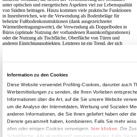
unter optischen und energetischen Aspekten viel zur Lebensqualität
von Städten beitragen. Hinzu kommen viele praktische Funktionen
in Innenbereichen, wie die Verwendung als Bodenbeläge für
beheizte Fußbodenkonstruktionen (dank ausgezeichneter
Wärmeübertragungswerte), die Verwendung als Doppelboden in
Büros (optimale Nutzung der vorhandenen Raumkonfigurationen)
oder die Nutzung als Tischfläche, Oberfläche von Türen und
anderen Einrichtungsobjekten. Letzteres ist ein Trend, der sich
immer mehr an Fahrt aufnimmt.
Die Reise durch die Welt der Keramik in 16 Videoclips deckt die
Geheimnisse eines Materials auf, das den Menschen seit Urzeiten
begleitet und dank seiner Vorzüge und Schönheit auch heute noch
Information zu den Cookies
zu den modernen Design- und Architekturlösungen zählt.
Diese Website verwendet Profiling-Cookies, darunter auch T
Werbemitteilungen zu senden, die Ihren Vorlieben entspreche
August 2019
Informationen über die Art, auf die Sie unsere Website verwe
um die Analyse der Internetdaten, Werbung und Sozialen Me
anderen Informationen, die Sie ihnen geliefert haben oder di
Dienste gesammelt haben, kombinieren. Falls Sie mehr wis
allen oder einigen Cookies verweigern,
hier klicken
. Die Zu
Schaltfläche „Alle akzeptieren“ gegeben werden. Falls Sie ke