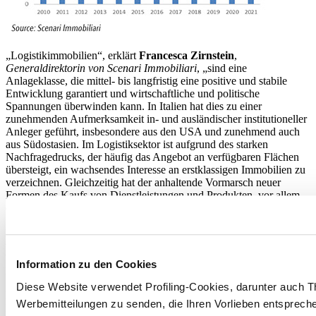
„Logistikimmobilien“, erklärt
Francesca Zirnstein
,
Generaldirektorin von Scenari Immobiliari
, „sind eine
Anlageklasse, die mittel- bis langfristig eine positive und stabile
Entwicklung garantiert und wirtschaftliche und politische
Spannungen überwinden kann. In Italien hat dies zu einer
zunehmenden Aufmerksamkeit in- und ausländischer institutioneller
Anleger geführt, insbesondere aus den USA und zunehmend auch
aus Südostasien. Im Logistiksektor ist aufgrund des starken
Nachfragedrucks, der häufig das Angebot an verfügbaren Flächen
übersteigt, ein wachsendes Interesse an erstklassigen Immobilien zu
verzeichnen. Gleichzeitig hat der anhaltende Vormarsch neuer
Formen des Kaufs von Dienstleistungen und Produkten, vor allem
des elektronischen Handels, die Nachfrage nach Objekten der
‘letzten Meile/des letzten Kontakts
(last-touch)
’ gefestigt, die mit
kleineren Einheiten von 5.000 bis 15.000 Quadratmetern entwickelt
werden und heute über einen potenziell enormen
Wachstumsspielraum verfügen, der neue Investitionen in sekundären
Information zu den Cookies
Lagen möglich macht“.
Diese Website verwendet Profiling-Cookies, darunter auch T
Das Jahr 2021 kann als das Jahr des Übergangs und der natürlichen
Werbemitteilungen zu senden, die Ihren Vorlieben entspreche
Entwicklung des Logistiksektors hin zu einem Sektor betrachtet