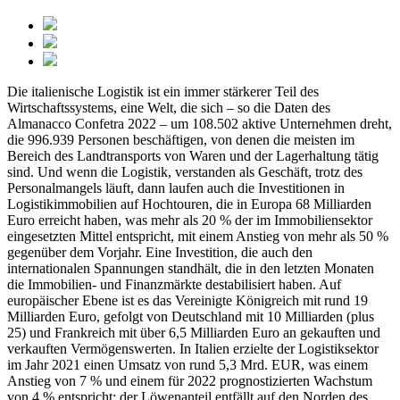
Die italienische Logistik ist ein immer stärkerer Teil des
Wirtschaftssystems, eine Welt, die sich – so die Daten des
Almanacco Confetra 2022 – um 108.502 aktive Unternehmen dreht,
die 996.939 Personen beschäftigen, von denen die meisten im
Bereich des Landtransports von Waren und der Lagerhaltung tätig
sind. Und wenn die Logistik, verstanden als Geschäft, trotz des
Personalmangels läuft, dann laufen auch die Investitionen in
Logistikimmobilien auf Hochtouren, die in Europa 68 Milliarden
Euro erreicht haben, was mehr als 20 % der im Immobiliensektor
eingesetzten Mittel entspricht, mit einem Anstieg von mehr als 50 %
gegenüber dem Vorjahr. Eine Investition, die auch den
internationalen Spannungen standhält, die in den letzten Monaten
die Immobilien- und Finanzmärkte destabilisiert haben. Auf
europäischer Ebene ist es das Vereinigte Königreich mit rund 19
Milliarden Euro, gefolgt von Deutschland mit 10 Milliarden (plus
25) und Frankreich mit über 6,5 Milliarden Euro an gekauften und
verkauften Vermögenswerten. In Italien erzielte der Logistiksektor
im Jahr 2021 einen Umsatz von rund 5,3 Mrd. EUR, was einem
Anstieg von 7 % und einem für 2022 prognostizierten Wachstum
von 4 % entspricht; der Löwenanteil entfällt auf den Norden des