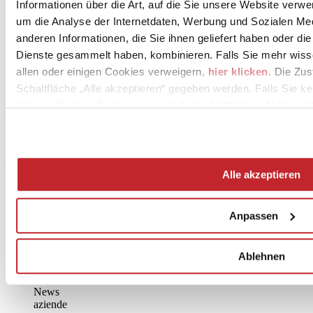
Informationen über die Art, auf die Sie unsere Website verwe
werden, der darauf abzielt, die Gesundheitsstandards (als Reaktion
auf die Covid-19-Pandemie), die Intermodalität und die soziale,
um die Analyse der Internetdaten, Werbung und Sozialen Me
wirtschaftliche und ökologische Nachhaltigkeit zu verbessern.
anderen Informationen, die Sie ihnen geliefert haben oder di
Und wenn die Werte steigen, steigen auch die Mieten. In Italien lag
Dienste gesammelt haben, kombinieren. Falls Sie mehr wis
der durchschnittliche Anstieg der Mieten für Logistikimmobilien im
allen oder einigen Cookies verweigern,
hier klicken
. Die Zu
Jahr 2021 bei mehr als 9 %, wobei Mailand und die Lombardei die
Schaltfläche „Alle akzeptieren“ gegeben werden. Falls Sie ke
höchsten Raten aufwiesen. Gleichzeitig erreichten die Renditen von
Logistikzentren in Italien ein Maximum von 6,50 Prozent, wobei
können Sie Ihre Zustimmung mit der Schaltfläche „Ablehnen“
Mailand und Rom bei 4,3 bzw. 5 Prozent lagen.
November 2022
Alle akzeptieren
Anpassen
Ablehnen
News
aziende