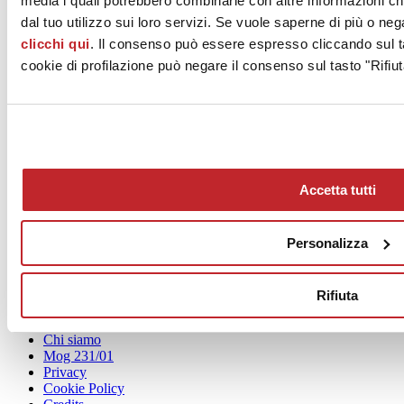
media i quali potrebbero combinarle con altre informazioni ch
Ceramica e il Progetto 2019
dal tuo utilizzo sui loro servizi. Se vuole saperne di più o neg
clicchi qui
. Il consenso può essere espresso cliccando sul ta
Si è conclusa l’ottava edizione del concorso La Ceramica e il
cookie di profilazione può negare il consenso sul tasto "Rifiut
Progetto, il concorso di architettura che premia le migliori
realizzazioni architettoniche con piastrelle di ceramica italiane.
Leggi tutto >
Accetta tutti
Personalizza
News
aziende
Rifiuta
Articoli
Chi siamo
Mog 231/01
Privacy
Cookie Policy