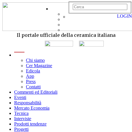
LOGIN
Il portale ufficiale della ceramica italiana
menu
Chi siamo
Cer Magazine
Edicola
App
Press
Contatti
Commenti ed Editoriali
Eventi
Responsabilità
Mercato Economia
Tecnica
Interviste
Prodotti tendenze
Progetti