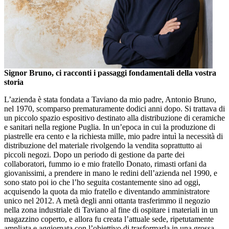
Signor Bruno, ci racconti i passaggi fondamentali della vostra
storia
L’azienda è stata fondata a Taviano da mio padre, Antonio Bruno,
nel 1970, scomparso prematuramente dodici anni dopo. Si trattava di
un piccolo spazio espositivo destinato alla distribuzione di ceramiche
e sanitari nella regione Puglia. In un’epoca in cui la produzione di
piastrelle era cento e la richiesta mille, mio padre intuì la necessità di
distribuzione del materiale rivolgendo la vendita soprattutto ai
piccoli negozi. Dopo un periodo di gestione da parte dei
collaboratori, fummo io e mio fratello Donato, rimasti orfani da
giovanissimi, a prendere in mano le redini dell’azienda nel 1990, e
sono stato poi io che l’ho seguita costantemente sino ad oggi,
acquisendo la quota da mio fratello e diventando amministratore
unico nel 2012. A metà degli anni ottanta trasferimmo il negozio
nella zona industriale di Taviano al fine di ospitare i materiali in un
magazzino coperto, e allora fu creata l’attuale sede, ripetutamente
ampliata e aggiornata con l’obiettivo di trasformarla in una grossa