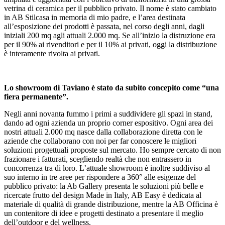
vetrina di ceramica per il pubblico privato. Il nome è stato cambiato
in AB Stilcasa in memoria di mio padre, e l’area destinata
all’esposizione dei prodotti è passata, nel corso degli anni, dagli
iniziali 200 mq agli attuali 2.000 mq. Se all’inizio la distruzione era
per il 90% ai rivenditori e per il 10% ai privati, oggi la distribuzione
è interamente rivolta ai privati.
Lo showroom di Taviano è stato da subito concepito come “una
fiera permanente”.
Negli anni novanta fummo i primi a suddividere gli spazi in stand,
dando ad ogni azienda un proprio corner espositivo. Ogni area dei
nostri attuali 2.000 mq nasce dalla collaborazione diretta con le
aziende che collaborano con noi per far conoscere le migliori
soluzioni progettuali proposte sul mercato. Ho sempre cercato di non
frazionare i fatturati, scegliendo realtà che non entrassero in
concorrenza tra di loro. L’attuale showroom è inoltre suddiviso al
suo interno in tre aree per rispondere a 360° alle esigenze del
pubblico privato: la Ab Gallery presenta le soluzioni più belle e
ricercate frutto del design Made in Italy, AB Easy è dedicata al
materiale di qualità di grande distribuzione, mentre la AB Officina è
un contenitore di idee e progetti destinato a presentare il meglio
dell’outdoor e del wellness.