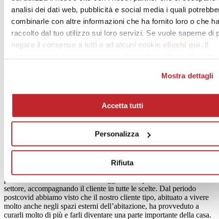
chiamo
identici
e non autentici.
analisi dei dati web, pubblicità e social media i quali potrebbe
combinarle con altre informazioni che ha fornito loro o che h
raccolto dal tuo utilizzo sui loro servizi. Se vuole saperne di 
I vostri clienti sono prevalentemente privati.
negare il consenso a tutti o ad alcuni cookie
clicchi qui
. Il
Uno dei nostri slogan è “
Le case più belle del Salento hanno sempre
consenso può essere espresso cliccando sul tasto "Accetta
qualcosa di AB Stilcasa
”. La nostra è una terra che vede ancora una
tutti". Se non vuole i cookie di profilazione può negare il
prevalenza di case singole e autonome, ed è in queste che entriamo.
Mostra dettagli
Il nostro target di riferimento è il cliente privato di alto livello, e per
consenso sul tasto "Rifiuta".
raggiungerlo abbiamo investito molto in campagne pubblicitarie per
diversi anni, sulla carta stampata, sulle emittenti locali, e anche
attraverso la proprietà di una squadra di Volley che a militato in serie
Accetta tutti
A.
Personalizza
Quali servizi offrite al cliente? È cambiato qualcosa nel corso
degli ultimi anni?
Rifiuta
La presenza dei nostri collaboratori all’interno delle abitazioni,
perché cerchiamo di dare tutti i suggerimenti possibili nel nostro
settore, accompagnando il cliente in tutte le scelte. Dal periodo
postcovid abbiamo visto che il nostro cliente tipo, abituato a vivere
molto anche negli spazi esterni dell’abitazione, ha provveduto a
curarli molto di più e farli diventare una parte importante della casa.