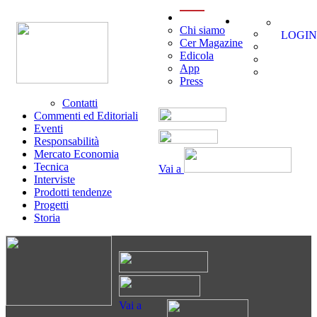
menu
Chi siamo
LOGIN
Cer Magazine
Edicola
App
Press
Contatti
Commenti ed Editoriali
Eventi
Responsabilità
Mercato Economia
Tecnica
Vai a
Interviste
Prodotti tendenze
Progetti
Storia
Vai a