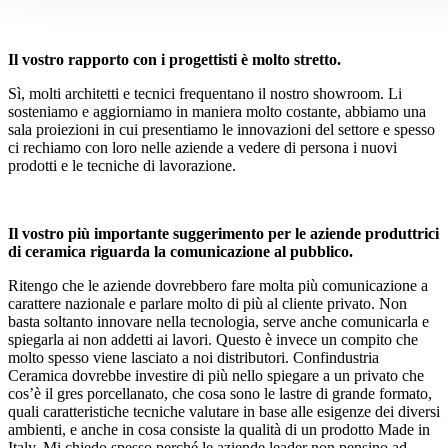
Il vostro rapporto con i progettisti è molto stretto.
Sì, molti architetti e tecnici frequentano il nostro showroom. Li
sosteniamo e aggiorniamo in maniera molto costante, abbiamo una
sala proiezioni in cui presentiamo le innovazioni del settore e spesso
ci rechiamo con loro nelle aziende a vedere di persona i nuovi
prodotti e le tecniche di lavorazione.
Il vostro più importante suggerimento per le aziende produttrici
di ceramica riguarda la comunicazione al pubblico.
Ritengo che le aziende dovrebbero fare molta più comunicazione a
carattere nazionale e parlare molto di più al cliente privato. Non
basta soltanto innovare nella tecnologia, serve anche comunicarla e
spiegarla ai non addetti ai lavori. Questo è invece un compito che
molto spesso viene lasciato a noi distributori. Confindustria
Ceramica dovrebbe investire di più nello spiegare a un privato che
cos’è il gres porcellanato, che cosa sono le lastre di grande formato,
quali caratteristiche tecniche valutare in base alle esigenze dei diversi
ambienti, e anche in cosa consiste la qualità di un prodotto Made in
Italy. Mi chiedo spesso perché le aziende leader non pensino ad