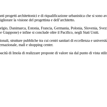
nti progetti architettonici e di riqualificazione urbanistica che si sono a
liorare la visione del progettista e dell’architetto.
(Belgio, Danimarca, Estonia, Francia, Germania, Polonia, Slovenia, Svezia
Giappone) e infine si conclude oltre il Pacifico, negli Stati Uniti.
ali, strutture pubbliche tra cui centri sanitari di eccellenza e universi
ternazionale, mall e shopping center.
cità di Imola di realizzare proposte di valore sia dal punto di vista stili