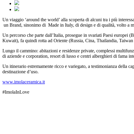
Un viaggio ‘around the world’ alla scoperta di alcuni tra i più interessa
un Brand, sinonimo di Made in Italy, di design e di qualità, volto a mig
Un percorso che parte dall’Italia, prosegue in svariati Paesi europei 
Kuwait), fa quindi rotta ad Oriente (Russia, Cina, Thailandia, Taiwan e 
Lungo il cammino: abitazioni e residenze private, complessi multifunzion
di aziende e corporation, resort di lusso e centri alberghieri di fama in
Un itinerario estremamente ricco e variegato, a testimonianza della capa
destinazione d’uso.
www.imolaceramica.it
#ImolaInLove