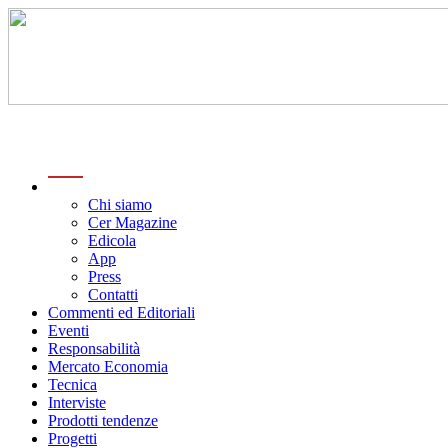
menu
Chi siamo
Cer Magazine
Edicola
App
Press
Contatti
Commenti ed Editoriali
Eventi
Responsabilità
Mercato Economia
Tecnica
Interviste
Prodotti tendenze
Progetti