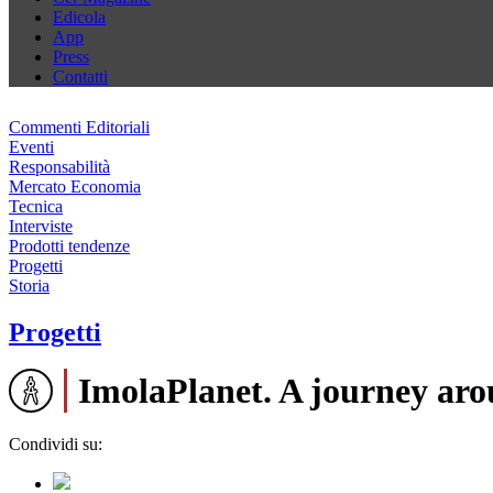
Edicola
App
Press
Contatti
Commenti Editoriali
Eventi
Responsabilità
Mercato Economia
Tecnica
Interviste
Prodotti tendenze
Progetti
Storia
Progetti
ImolaPlanet. A journey aro
Condividi su: